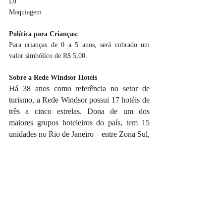
DJ
Maquiagem
Política para Crianças:
Para crianças de 0 a 5 anos, será cobrado um 
valor simbólico de R$ 5,00.
Sobre a Rede Windsor Hoteis
Há 38 anos como referência no setor de 
turismo, a Rede Windsor possui 17 hotéis de 
três a cinco estrelas. Dona de um dos 
maiores grupos hoteleiros do país, tem 15 
unidades no Rio de Janeiro – entre Zona Sul, 
Barra da Tijuca e Centro –, além de duas 
unidades em Brasília.
O Centro de Convenções & Hotéis Windsor 
tem 25 mil metros quadrados distribuídos em 
98 salões multiusos. A maior plenária do 
espaço comporta até 2.500 pessoas, porém o 
maior evento realizado no ambiente já 