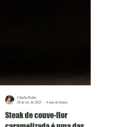
Cláudia Rolim
26 de set. de 2025
4 min de leitura
Steak de couve-flor