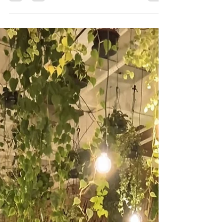
Depois de quatro edições plenas de sucesso, Luz,
Camara, Verão! apresenta um programa com sessões
dirigidas ao grande público, dos mais novos aos jovens e
às famílias, que ambiciona voltar a juntar diferentes
gerações à volta do cinema no magnífico jardim do
Museu Municipal de Penafiel. As projeções têm início já
nesta sexta-feira, 31 de julho, com Aniki-Bóbó de
Manoel de Oliveira, um clássico da filmografia
portuguesa e uma das mais memoráveis obras do
realizador. O filme te