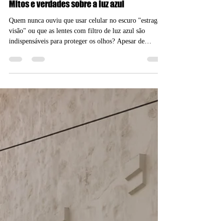
há 17 horas
4 min de leitura
Mitos e verdades sobre a luz azul
Quem nunca ouviu que usar celular no escuro "estraga a
visão" ou que as lentes com filtro de luz azul são
indispensáveis para proteger os olhos? Apesar de
amplamente difundidas, essas afirmações não encontram
respaldo nas evidências científicas atuais. Segundo o
oftalmologista Dr. Rodrigo Carvalho, da clínica Alpha
Oftalmologia Avançada, boa parte das preocupações
relacionadas à luz azul emitida por celulares,
computadores e tablets surgiu a partir de estudos
laboratoriais r