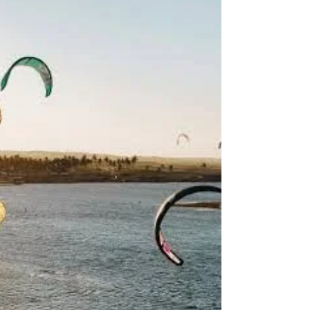
“Slava’s Snowshow” regressa a Portugal em 2027, com
apresentações no Teatro Tivoli BBVA de 12 a 23 de
maio e no Coliseu Porto Ageas de 26 a 30 de Maio.
Desde a primeira vez que foi apresentado em Portugal
pela UAU, nos anos 2000, “Slava's Snowshow" tem
vindo a afirmar-se como uma referência incontornável
no panorama cultural e do entretenimento junto do
público português, com sucessivas sessões esgotadas.
Mais do que um espetáculo de entretenimento, "Slava's
Snowshow" cru