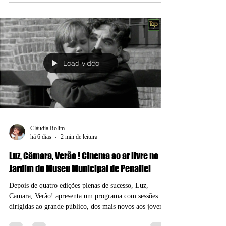
maçãs! N sexta-feira, dia 31 de julho de 2026, São
Paulo se tornará a capital da magia ao inaugurar a VILA
DOS SMURFS PARK. Este é o terceiro parque
temático dos personagens no mundo — juntando-se às
consagradas unidades de Dubai e Xangai — e o
primeiro de toda a América Latina. Com mais de 5 mil
metros quadrados de pura imersão indoor no bairro da
Saúde, na Zona Sul da capital, o parque não é apenas
uma opção de lazer, mas um
Load video
Cláudia Rolim
há 6 dias
2 min de leitura
Luz, Câmara, Verão ! Cinema ao ar livre no
Jardim do Museu Municipal de Penafiel