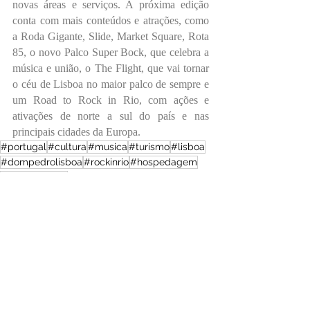
novas áreas e serviços. A próxima edição 
conta com mais conteúdos e atrações, como 
a Roda Gigante, Slide, Market Square, Rota 
85, o novo Palco Super Bock, que celebra a 
música e união, o The Flight, que vai tornar 
o céu de Lisboa no maior palco de sempre e 
um Road to Rock in Rio, com ações e 
ativações de norte a sul do país e nas 
principais cidades da Europa.
#portugal
#cultura
#musica
#turismo
#lisboa
#dompedrolisboa
#rockinrio
#hospedagem
#rockinrio2026
Recentes
Festas e Feiras
Portugal