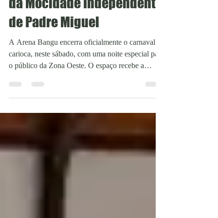
com a presença da Bateria
da Mocidade Independente
de Padre Miguel
A Arena Bangu encerra oficialmente o carnaval
carioca, neste sábado, com uma noite especial para
o público da Zona Oeste. O espaço recebe a
"Ressaca do Monobloco" e a Bateria da Mocidade
Independente de Padre Miguel, uma das mais
tradicionais escolas de samba do Rio de Janeiro.
Conhecido por arrastar multidões nos carnavais
cariocas, o Monobloco promete um repertório
vibrante, misturando clássicos do samba,
marchinhas, funk, MPB e sucessos populares, em
um show contagiante qu