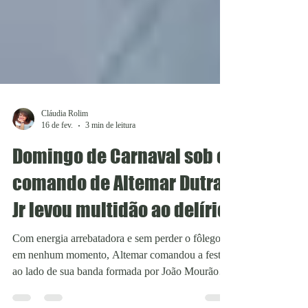
Cláudia Rolim
16 de fev.
3 min de leitura
Domingo de Carnaval sob o
comando de Altemar Dutra
Jr levou multidão ao delírio
Com energia arrebatadora e sem perder o fôlego