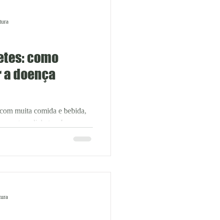
LVI, Gabriela Inthurn, esse
rome do Cuidador’ ou
tura
etes: como
r a doença
 com muita comida e bebida,
uem tem diabetes. Isso,
rticipar das celebrações.
iro, médica da família e
 possível controlar o diabetes
do. O primeiro passo, afirma,
, movimento e monitoramento,
 devem ser adotados para
tura