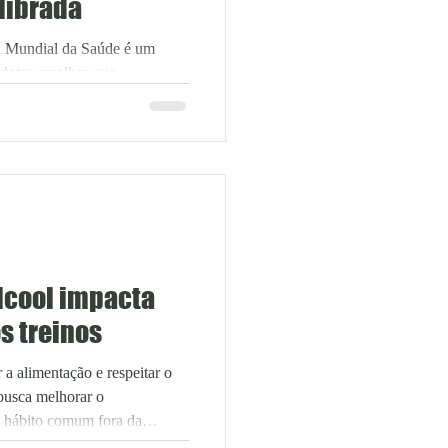
librada
ia Mundial da Saúde é um
adotar escolhas que
tre essas mudanças, a
estaque, com a preferência
ivas e preparadas com
xto, restaurantes do Distrito
 que aliam sabor, praticidade
ndo a um público cada vez mais
lcool impacta
s treinos
 a alimentação e respeitar o
busca melhorar o
 hábito comum fora da
ente na evolução: a ingestão