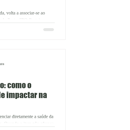
, volta a associar-se ao
a do Porto (IPO-Porto) para
tura
o: como o
de impactar na
enciar diretamente a saúde da
no. Quando o item não oferece