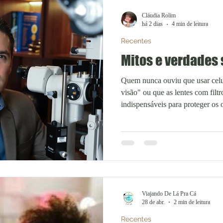
Cláudia Rolim
há 2 dias
4 min de leitura
Recentes
Mitos e verdades s
Quem nunca ouviu que usar celul
visão" ou que as lentes com filtr
indispensáveis para proteger os
difundidas, essas afirmações nã
evidências científicas atuais. Segundo o oftalmologista Dr.
Rodrigo Carvalho, da clínica A
boa parte das preocupações relac
celulares, computadores e tablets
laboratoriais r
Viajando De Lá Pra Cá
28 de abr.
2 min de leitura
Recentes