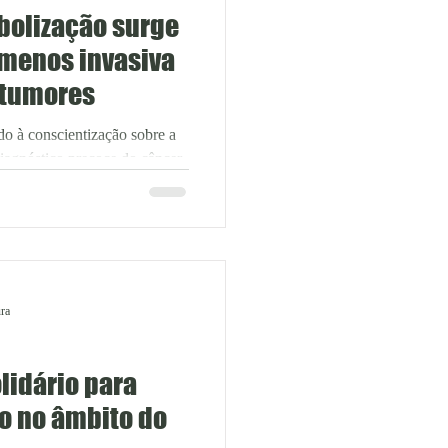
bolização surge
 menos invasiva
 tumores
o à conscientização sobre a
iagnóstico precoce do câncer
também se estende aos
lmente em casos de tumores
ômodos ou que são
uma técnica minimamente
omo uma alternativa
mplicações e melhoria da
ura
qualidade de vida das pacientes. O cirurgião
lidário para
to no âmbito do