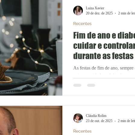
curso de Psicologia da UNIASSE
Luiza Xavier
quadro é conhecido como ‘Sínd
20 de dez. de 2025
2 min de lei
‘Síndrome do Desgaste
Recentes
Fim de ano e diab
cuidar e controla
durante as festas
As festas de fim de ano, sempre
exigem cuidado redobrado para q
porém, não significa deixar de pa
Segundo a doutora Thatyane Ribe
especialista em endocrinologia, é
e manter-se saudavel nesse perío
é colocar o foco em moderação
Cláudia Rolim
evitando excessos. Os cuidados
23 de out. de 2025
2 min de lei
evitar que o
Recentes