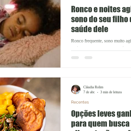
Ronco e noites ag
sono do seu filho 
saúde dele
Ronco frequente, sono muito agi
podem parecer apenas uma fase 
casos, esses sinais indicam que 
bem à noite. Uma das possíveis 
infantil, distúrbio caracterizado
durante o sono, geralmente prov
aéreas superiores. Essas pausas 
Cláudia Rolim
fragmentar o sono, fazendo com 
7 de abr.
3 min de leitura
Recentes
Opções leves ga
para quem busca