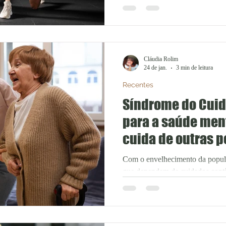
de bebida alcoólica. Estudos cien
de acordo com a pesquisa publi
Library of Science ONE (PLOS
consumo de álcool após a ativida
síntese de proteína muscular
Cláudia Rolim
24 de jan.
3 min de leitura
Recentes
Síndrome do Cuida
para a saúde men
cuida de outras 
Com o envelhecimento da popul
que dependem de cuidados contí
ganha cada vez mais espaço e re
entanto, a dedicação constante a
impactos significativos na saúd
vezes ignorados ou naturalizad