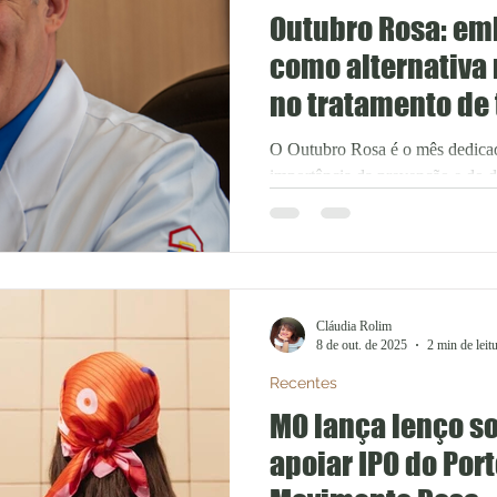
Outubro Rosa: em
como alternativa
no tratamento de
O Outubro Rosa é o mês dedicad
importância da prevenção e do d
de mama. No entanto, o debate 
avanços no tratamento, especia
que já apresentam sintomas inc
metastáticos. A embolização é 
invasiva e tem se consolidado c
Cláudia Rolim
promissora para o manejo de co
8 de out. de 2025
2 min de leit
Recentes
MO lança lenço so
apoiar IPO do Por