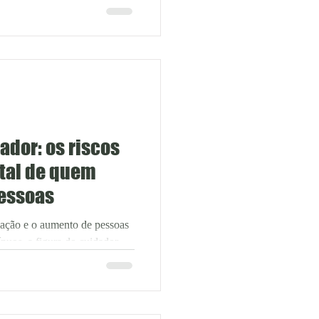
tíficos já mostram esse efeito,
cada em 2014 na Public
 ONE) , observou que o
de física reduz as taxas de
dor: os riscos
tal de quem
pessoas
ação e o aumento de pessoas
nuos, a figura do cuidador
levância na sociedade. No
 outra pessoa pode gerar
e mental de quem cuida, muitas
os. Segundo a coordenadora do