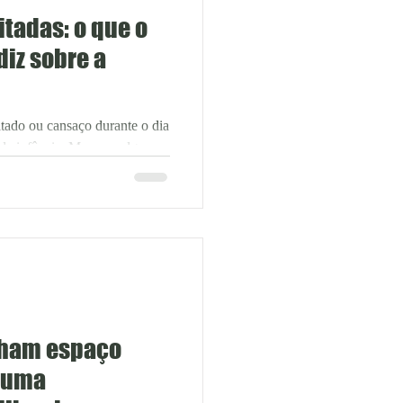
itadas: o que o
diz sobre a
tado ou cansaço durante o dia
da infância. Mas, em alguns
a criança não está descansando
causas é a apneia do sono
 por pausas na respiração
ocadas por obstrução das vias
podem ocorrer várias vezes e
que a criança acorde cansada
nham espaço
 uma