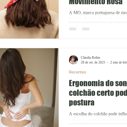
Movimento Rosa
A MO, marca portuguesa de moda
Instituto Português de Oncologi
lançar um novo artigo...
Cláudia Rolim
28 de set. de 2025
2 min de lei
Recentes
Ergonomia do son
colchão certo po
postura
A escolha do colchão pode influ
coluna e a postura durante o so