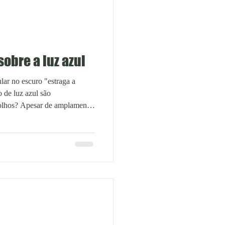
obre a luz azul
ar no escuro "estraga a
o de luz azul são
 olhos? Apesar de amplamente
o encontram respaldo nas
lpha Oftalmologia Avançada,
ionadas à luz azul emitida por
 surgiu a partir de estudos