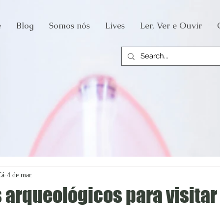
e
Blog
Somos nós
Lives
Ler, Ver e Ouvir
Cá
4 de mar.
s arqueológicos para visitar