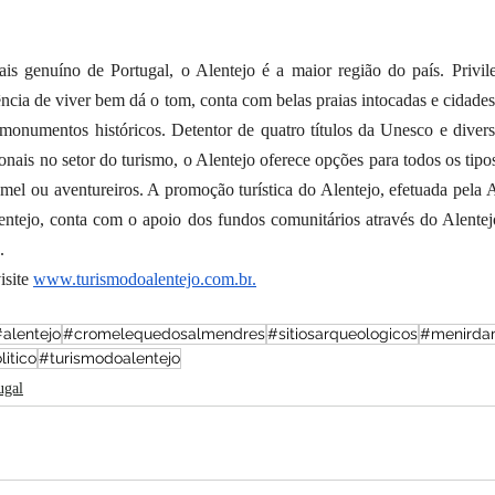
is genuíno de Portugal, o Alentejo é a maior região do país. Privile
ncia de viver bem dá o tom, conta com belas praias intocadas e cidades 
monumentos históricos. Detentor de quatro títulos da Unesco e divers
nais no setor do turismo, o Alentejo oferece opções para todos os tipos
 mel ou aventureiros. A promoção turística do Alentejo, efetuada pela 
ntejo, conta com o apoio dos fundos comunitários através do Alentej
. 
site 
www.turismodoalentejo.com.br
.
alentejo
#cromelequedosalmendres
#sitiosarqueologicos
#menirda
litico
#turismodoalentejo
ugal