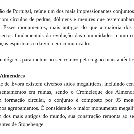
ão de Portugal, reúne um dos mais impressionantes conjuntos 
 com círculos de pedras, dólmens e menires que testemunhar
 Esses monumentos, mais antigos do que a maioria dos s
spectos fundamentais da evolução das comunidades, como o 
enças espirituais e da vida em comunicado.
ueológicos para incluir no seu roteiro pela região mais autênti
 Almendres
e de Évora existem diversos sítios megalíticos, incluindo cen
ssentamentos em ruínas, sendo o Cromeleque dos Almendr
 formação circular, o conjunto é composto por 95 monól
os agrupamentos. É considerado o maior monumento megalít
m dos mais antigos do mundo, sua construção remonta ao sex
 antes de Stonehenge. 