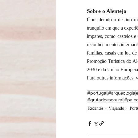
Sobre o Alentejo 
C
onsiderado o destino ma
tranquilo em que a experiê
ímpares, como castelos e 
reconhecimentos internacio
famílias, casais em lua de
Promoção Turística do Ale
2030 e da União Europeia
Para outras informações, vi
#portugal
#arqueologia
#
#grutadoescoural
#paleo
Recentes
Viajando
Port