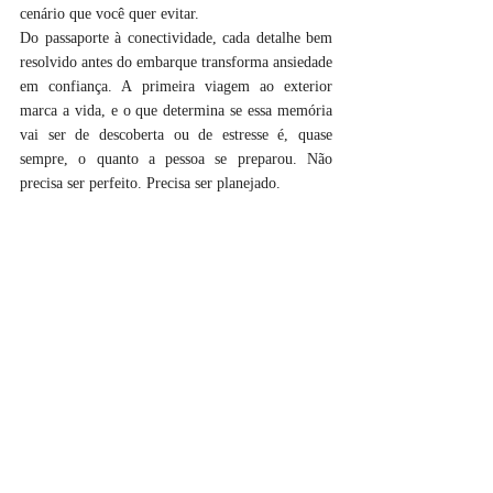
cenário que você quer evitar.
Do passaporte à conectividade, cada detalhe bem 
resolvido antes do embarque transforma ansiedade 
em confiança. A primeira viagem ao exterior 
marca a vida, e o que determina se essa memória 
vai ser de descoberta ou de estresse é, quase 
sempre, o quanto a pessoa se preparou. Não 
precisa ser perfeito. Precisa ser planejado.
#brasil
#viagens
#viageminternacional
#turismodeaventura
#viajarévida