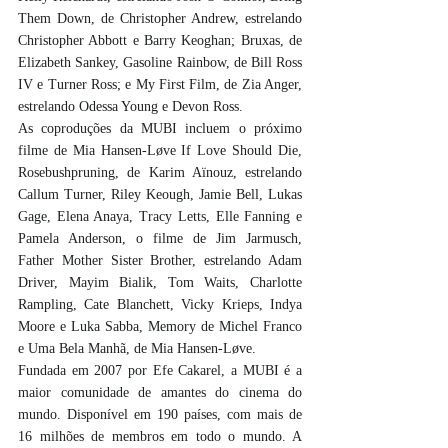
Them Down, de Christopher Andrew, estrelando 
Christopher Abbott e Barry Keoghan; Bruxas, de 
Elizabeth Sankey, Gasoline Rainbow, de Bill Ross 
IV e Turner Ross; e My First Film, de Zia Anger, 
estrelando Odessa Young e Devon Ross.
As coproduções da MUBI incluem o próximo 
filme de Mia Hansen-Løve If Love Should Die, 
Rosebushpruning, de Karim Aïnouz, estrelando 
Callum Turner, Riley Keough, Jamie Bell, Lukas 
Gage, Elena Anaya, Tracy Letts, Elle Fanning e 
Pamela Anderson, o filme de Jim Jarmusch, 
Father Mother Sister Brother, estrelando Adam 
Driver, Mayim Bialik, Tom Waits, Charlotte 
Rampling, Cate Blanchett, Vicky Krieps, Indya 
Moore e Luka Sabba, Memory de Michel Franco 
e Uma Bela Manhã, de Mia Hansen-Løve.
Fundada em 2007 por Efe Cakarel, a MUBI é a 
maior comunidade de amantes do cinema do 
mundo. Disponível em 190 países, com mais de 
16 milhões de membros em todo o mundo. A 