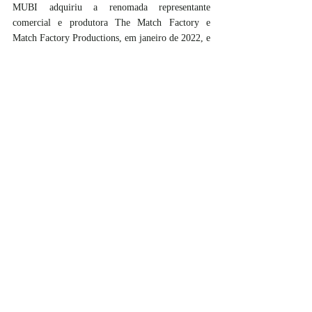
MUBI adquiriu a renomada representante 
comercial e produtora The Match Factory e 
Match Factory Productions, em janeiro de 2022, e 
uma participação majoritária na principal 
distribuidora de filmes do Benelux, Cinéart, em 
fevereiro de 2024.
Os planos de assinatura custam R$ 34,90 por mês 
ou R$ 298,80 a anuidade. A MUBI está disponível 
no navegador web, nas plataformas Roku, Apple 
Vision Pro, Amazon Fire TV e Apple TV, em 
aparelhos Smart TVs LG e Samsung, assim como 
em dispositivos móveis incluindo iPad, iPhone e 
Android, e também no Prime Video Channels.
#brasil
#cinema
#drama
#asubstancia
#filme
#demimoore
margaretqualley
#ficçaocientifica
#dramapsicologico
#mubi
Recentes
Ler, ver, ouvir
Brasil