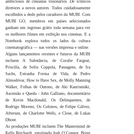
ambiciosos de cineastas visionários. De icônicos 
diretores a novos autores. Todos cuidadosamente 
escolhidos a dedo pelos curadores da MUBI. Com 
MUBI GO, membros em países selecionados 
ganham um ingresso grátis toda semana para ver 
os melhores filmes em exibição nos cinemas. E a 
Notebook explora todos os lados da cultura 
cinematográfica — nas versões impressa e online.
Alguns lançamentos recentes e futuros da MUBI 
incluem A Substância, de Coralie Fargeat, 
Priscilla, de Sofia Coppola, Passagens, de Ira 
Sachs, Estranha Forma de Vida, de Pedro 
Almodóvar, How to Have Sex, de Molly Manning 
Walker, Folhas de Outono, de Aki Kaurismäki, 
Ascensão e Queda - John Galliano, documentário 
de Kevin Macdonald, Os Delinquentes, de 
Rodrigo Moreno, Os Colonos, de Felipe Gálvez, 
Aftersun, de Charlotte Wells, e Close, de Lukas 
Dhont.
As produções MUBI incluem The Mastermind de 
Kelly Reichardt, estrelando Josh O’Connor, Bring 