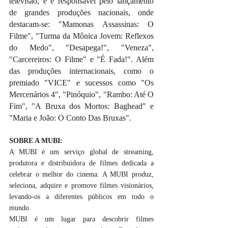
televisão, e é responsável pelo lançamento 
de grandes produções nacionais, onde 
destacam-se: "Mamonas Assassinas: O 
Filme", "Turma da Mônica Jovem: Reflexos 
do Medo", "Desapega!", "Veneza", 
"Carcereiros: O Filme" e "É Fada!". Além 
das produções internacionais, como o 
premiado "VICE" e sucessos como "Os 
Mercenários 4", "Pinóquio", "Rambo: Até O 
Fim", "A Bruxa dos Mortos: Baghead" e 
"Maria e João: O Conto Das Bruxas".
SOBRE A MUBI:
A MUBI é um serviço global de streaming, 
produtora e distribuidora de filmes dedicada a 
celebrar o melhor do cinema. A MUBI produz, 
seleciona, adquire e promove filmes visionários, 
levando-os a diferentes públicos em todo o 
mundo.
MUBI é um lugar para descobrir filmes 