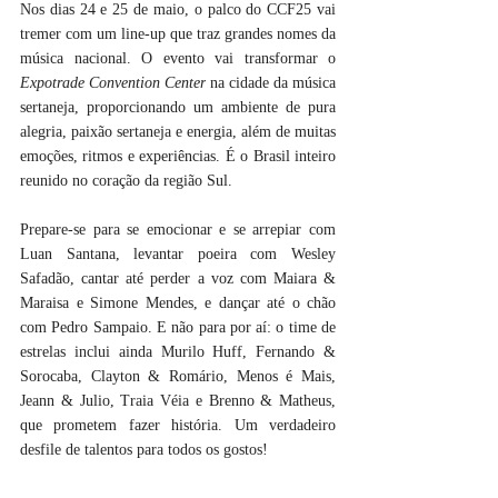
Nos dias 24 e 25 de maio, o palco do CCF25 vai 
tremer com um line-up que traz grandes nomes da 
música nacional. O evento vai transformar o 
Expotrade Convention Center
 na cidade da música 
sertaneja, proporcionando um ambiente de pura 
alegria, paixão sertaneja e energia, além de muitas 
emoções, ritmos e experiências. É o Brasil inteiro 
reunido no coração da região Sul.
Prepare-se para se emocionar e se arrepiar com 
Luan Santana, levantar poeira com Wesley 
Safadão, cantar até perder a voz com Maiara & 
Maraisa e Simone Mendes, e dançar até o chão 
com Pedro Sampaio. E não para por aí: o time de 
estrelas inclui ainda Murilo Huff, Fernando & 
Sorocaba, Clayton & Romário, Menos é Mais, 
Jeann & Julio, Traia Véia e Brenno & Matheus, 
que prometem fazer história. Um verdadeiro 
desfile de talentos para todos os gostos!