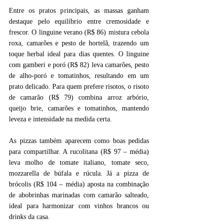
Entre os pratos principais, as massas ganham 
destaque pelo equilíbrio entre cremosidade e 
frescor. O linguine verano (R$ 86) mistura cebola 
roxa, camarões e pesto de hortelã, trazendo um 
toque herbal ideal para dias quentes. O linguine 
com gamberi e poró (R$ 82) leva camarões, pesto 
de alho-poró e tomatinhos, resultando em um 
prato delicado. Para quem prefere risotos, o risoto 
de camarão (R$ 79) combina arroz arbório, 
queijo brie, camarões e tomatinhos, mantendo 
leveza e intensidade na medida certa.
As pizzas também aparecem como boas pedidas 
para compartilhar. A rucolitana (R$ 97 – média) 
leva molho de tomate italiano, tomate seco, 
mozzarella de búfala e rúcula. Já a pizza de 
brócolis (R$ 104 – média) aposta na combinação 
de abobrinhas marinadas com camarão salteado, 
ideal para harmonizar com vinhos brancos ou 
drinks da casa.