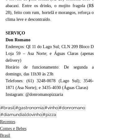
abacaxi. Entre os drinks, o mojito fragola (R$ 
28), feito com rum, hortelã e morangos, reforça o 
clima leve e descontraído.
SERVIÇO
Don Romano
Endereços: QI 11 do Lago Sul; CLN 209 Bloco D 
Loja 59 – Asa Norte; e Águas Claras (apenas 
delivery)
Horário de funcionamento: De segunda a 
domingo, das 11h30 às 23h
Telefones: (61) 3248-0078 (Lago Sul); 3546-
1871 (Asa Norte); e 3435-4030 (Águas Claras)
Instagram: @donromanopizzaria
#brasil
#gastronomia
#vinho
#donromano
#diamundialdovinho
#pizza
Recentes
Comes e Bebes
Brasil