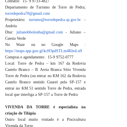
Contatos:  15- 9 9733-4827
Departamento de Turismo de Torre de Pedra; 
torredepedra70@gmail.com
Proprietário: 
turismo@torredepedra.sp.gov.br
 - 
Andréa 
Dtur: 
julianobbolonha@gmail.com
 - Juliano – 
Cuesta Verde
No Waze ou no Google Maps : 
https://maps.app.goo.gl/kcH3pdSTLm4KboLn9
Compras e agendamento:  15-9 9752-0777
Local: Torre de Pedra – km 167 da Rodovia 
Castelo Branco – B. Areia Branca Sítio Vivenda 
Torre de Pedra (ou entrar no KM 162 da Rodovia 
Castelo Branco sentido Guareí pela SP-157 e 
entrar no KM 51 sentido Torre de Pedra, estrada 
local que interliga a SP-157 a Torre de Pedra 
VIVENDA DA TORRE é especialista na 
criação de Tilápia
Outro local muito visitado é a Piscicultura 
Vivenda da Torre. 