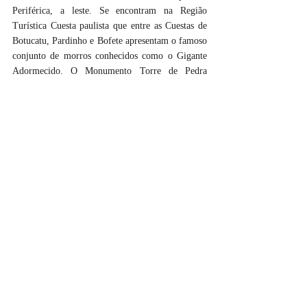
Periférica, a leste. Se encontram na Região 
Turística Cuesta paulista que entre as Cuestas de 
Botucatu, Pardinho e Bofete apresentam o famoso 
conjunto de morros conhecidos como o Gigante 
Adormecido. O Monumento Torre de Pedra 
apresenta o mesmo diferenciado relevo. 
A empresa trouxe estes três vinhos para 
representar e homenagear estes monumentos 
naturais.
SERVIÇO:
Funcionamento:  Online, horário comercial
Serviços: Importação e comercialização de vinhos 
nacionais da América do sul e de Portugal
E-commerce, Social commerce e representação 
comercial
Compras e agendamento:  WhatsApp: 11 – 
942406893
Local: Torre de Pedra – km 167 da Rodovia 
Castelo Branco, Estrada Municipal projeto Gomes 