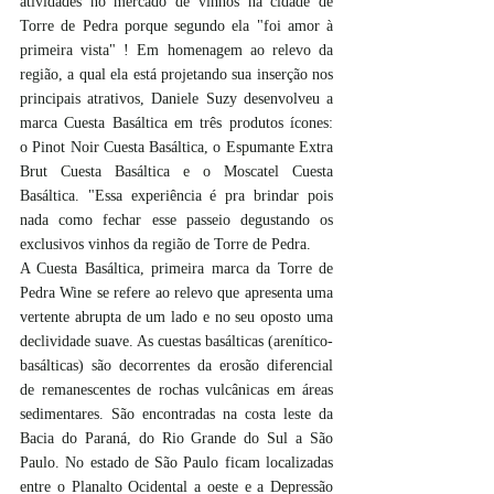
atividades no mercado de vinhos na cidade de 
Torre de Pedra porque segundo ela "foi amor à 
primeira vista" ! Em homenagem ao relevo da 
região, a qual ela está projetando sua inserção nos 
principais atrativos, Daniele Suzy desenvolveu a 
marca Cuesta Basáltica em três produtos ícones:  
o Pinot Noir Cuesta Basáltica, o Espumante Extra 
Brut Cuesta Basáltica e o Moscatel Cuesta 
Basáltica. "Essa experiência é pra brindar pois 
nada como fechar esse passeio degustando os 
exclusivos vinhos da região de Torre de Pedra.
A Cuesta Basáltica, primeira marca da Torre de 
Pedra Wine se refere ao relevo que apresenta uma 
vertente abrupta de um lado e no seu oposto uma 
declividade suave. As cuestas basálticas (arenítico-
basálticas) são decorrentes da erosão diferencial 
de remanescentes de rochas vulcânicas em áreas 
sedimentares. São encontradas na costa leste da 
Bacia do Paraná, do Rio Grande do Sul a São 
Paulo. No estado de São Paulo ficam localizadas 
entre o Planalto Ocidental a oeste e a Depressão 