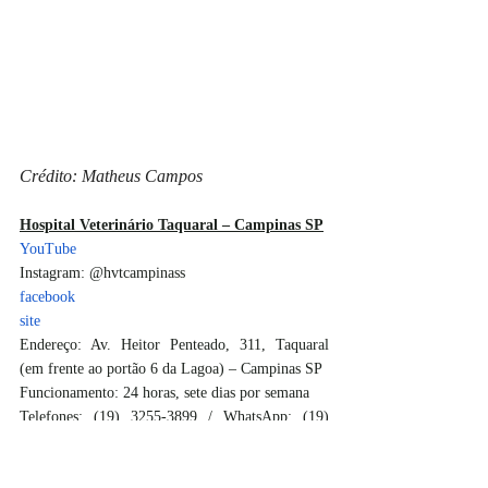
Crédito: Matheus Campos
Hospital Veterinário Taquaral – Campinas SP
YouTube
Instagram: @hvtcampinass
facebook
site
Endereço: Av. Heitor Penteado, 311, Taquaral 
(em frente ao portão 6 da Lagoa) – Campinas SP
Funcionamento: 24 horas, sete dias por semana
Telefones: (19) 3255-3899 / WhatsApp: (19) 
99256-5500
#brasil
#vidasaudavel
#hvt
#pet
#felinos
#homeopatia