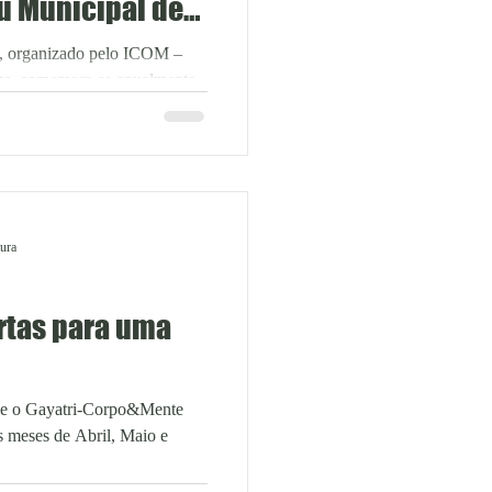
u Municipal de
s, organizado pelo ICOM –
ms, comemora-se anualmente,
tura
rtas para uma
 e o Gayatri-Corpo&Mente
s meses de Abril, Maio e