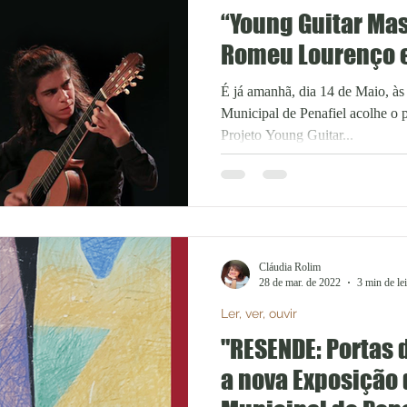
“Young Guitar Ma
Romeu Lourenço e
É já amanhã, dia 14 de Maio, à
Municipal de Penafiel acolhe o primeiro de três Concertos do
Projeto Young Guitar...
Cláudia Rolim
28 de mar. de 2022
3 min de lei
Ler, ver, ouvir
"RESENDE: Portas 
a nova Exposição