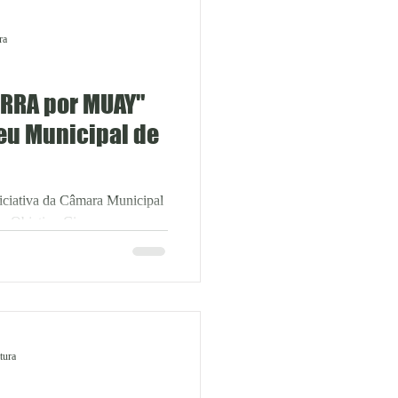
ra
eu Municipal de
iciativa da Câmara Municipal
be Objetivo Cinema em
tura