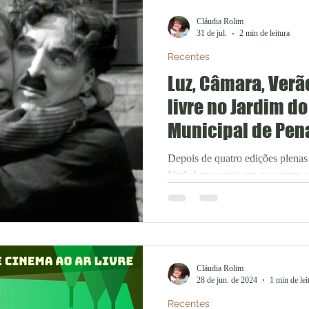
Cláudia Rolim
31 de jul.
2 min de leitura
Recentes
Luz, Câmara, Verã
livre no Jardim d
Municipal de Pena
Depois de quatro edições plenas
Verão! apresenta um programa c
grande público, dos mais novos a
ambiciona voltar a juntar diferen
cinema no magnífico jardim do 
As projeções têm início já nesta 
Aniki-Bóbó de Manoel de Oliveir
Cláudia Rolim
portuguesa e uma das mais memo
28 de jun. de 2024
1 min de lei
filme te
Recentes