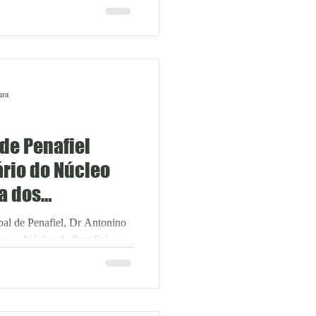
ura
de Penafiel
rio do Núcleo
ga dos
 Exposição
al de Penafiel, Dr Antonino
s, o Núcleo de Penafiel e o