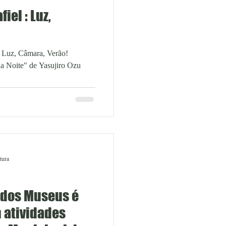
el : Luz,
tura
 dos Museus é
atividades