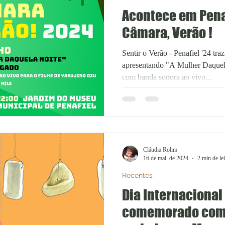
Acontece em Penafi
Câmara, Verão !
Sentir o Verão - Penafiel '24 traz Luz, Câmara, Verão!
apresentando "A Mulher Daquela Noite" de Yasujiro Ozu
com banda sonora ao vivo...
Cláudia Rolim
16 de mai. de 2024
2 min de lei
Recentes
Dia Internacional
comemorado com 