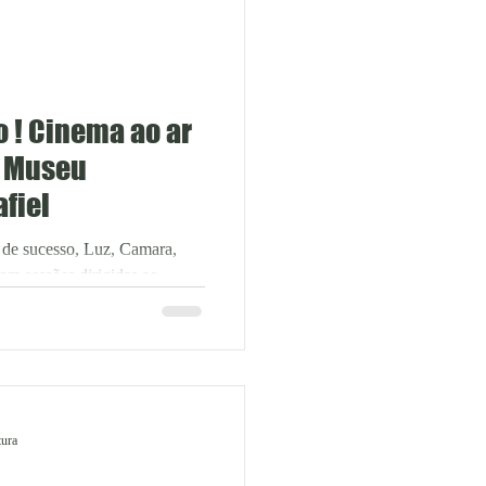
o ! Cinema ao ar
o Museu
fiel
 de sucesso, Luz, Camara,
om sessões dirigidas ao
os jovens e às famílias, que
tes gerações à volta do
Museu Municipal de Penafiel.
sexta-feira, 31 de julho, com
a, um clássico da filmografia
ráveis obras do realizador. O
tura