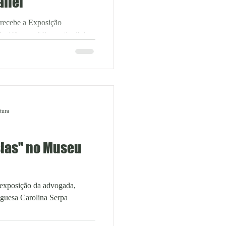
fiel
recebe a Exposição
 / Doors of Perception” do
tura
sias" no Museu
 exposição da advogada,
tuguesa Carolina Serpa