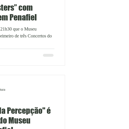
sters” com
m Penafiel
s 21h30 que o Museu
tura
da Percepção" é
 do Museu