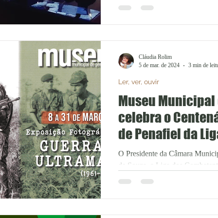
Cláudia Rolim
5 de mar. de 2024
3 min de leit
Ler, ver, ouvir
Museu Municipal 
celebra o Centená
de Penafiel da Li
Combatentes com
O Presidente da Câmara Municip
Fotográfica
de Souza, a Liga dos Combatente
Museu Municipal de...