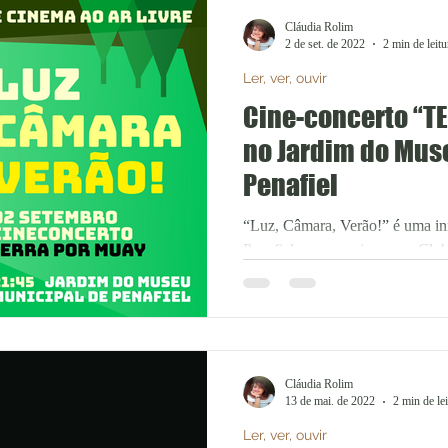
Cláudia Rolim
2 de set. de 2022
2 min de leitu
Ler, ver, ouvir
Cine-concerto “TERRA por MUAY"
no Jardim do Mus
Penafiel
“Luz, Câmara, Verão!” é uma in
Penafiel em parceria com o Clu
Penafiel, com o apoio do...
Cláudia Rolim
13 de mai. de 2022
2 min de lei
Ler, ver, ouvir