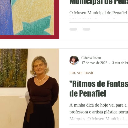
Municipal de Pena
O Museu Municipal de Penafiel 
“RESENDE: Portas da Percepção
artista plástico Júlio Resende e...
Cláudia Rolim
17 de mar. de 2022
3 min de lei
Ler, ver, ouvir
"Ritmos de Fanta
de Penafiel
A minha dica de hoje vai para a
professora e artista plástica por
Marques. O Museu Municipal...