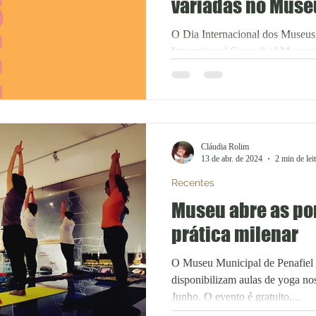
variadas no Muse
Penafiel
O Dia Internacional dos Museu
International Council of Museu
desde 1977, a 18 de...
Cláudia Rolim
13 de abr. de 2024
2 min de lei
Recentes
Museu abre as po
prática milenar
O Museu Municipal de Penafiel
disponibilizam aulas de yoga no
Junho. O evento é gratuito,...