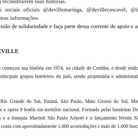
 reconstruírem suas histórias. 
 sociais oficiais @devillemaringa, @devillecascavel, @de
tras informações. 
issão de solidariedade e faça parte dessa corrente de apoio e a
DEVILLE
começou sua história em 1974, na cidade de Curitiba, e desde então,
ncipais grupos hoteleiros do país, sendo proprietária e administrad
 Rio Grande do Sul, Paraná, São Paulo, Mato Grosso do Sul, Mat
e e opera 9 hotéis em território nacional. Formada pelas bandeiras Dev
s e a franquia Marriott São Paulo Airport e o lançamento Westin S
e conta com aproximadamente 1.600 acomodações e mais de 1.000 funci