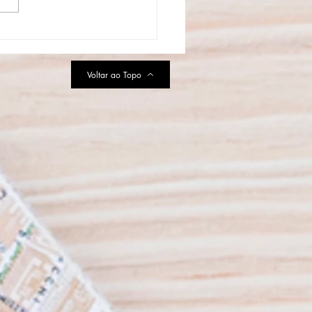
aulo se prepara para a
uração do Primeiro Parque
MURFS da América Latina
Voltar ao Topo