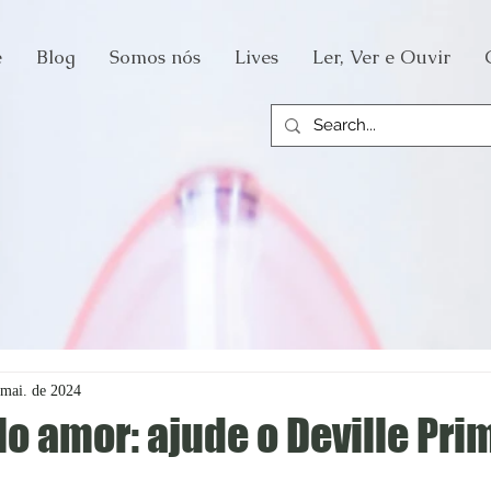
e
Blog
Somos nós
Lives
Ler, Ver e Ouvir
 mai. de 2024
o amor: ajude o Deville Pri