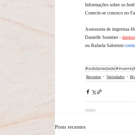
Informações sobre os hotéi
Conecte-se conosco no Fa
Assessoria de imprensa H
Danielle Sommer - 
danis
ou Rafaela Salomon 
cont
#solidariedade
#inverno
Recentes
Variedades
Bra
Posts recentes