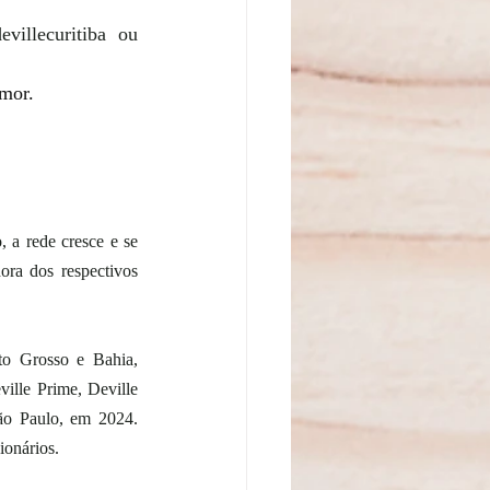
villecuritiba ou 
mor. 
 a rede cresce e se 
ora dos respectivos 
o Grosso e Bahia, 
ille Prime, Deville 
ão Paulo, em 2024. 
onários. 