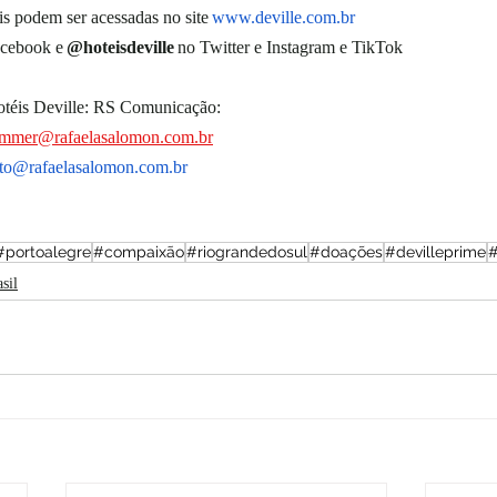
s podem ser acessadas no site 
www.deville.com.br
cebook e 
@hoteisdeville
 no Twitter e Instagram e TikTok  
otéis Deville: RS Comunicação: 
ommer@rafaelasalomon.com.br
ato@rafaelasalomon.com.br
#portoalegre
#compaixão
#riograndedosul
#doações
#devilleprime
#
sil