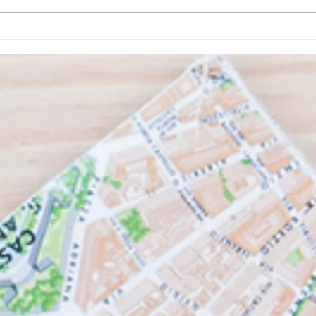
Agosto no Museu do Carro
São P
Eléctrico tem atividades
inaug
variadas
dos S