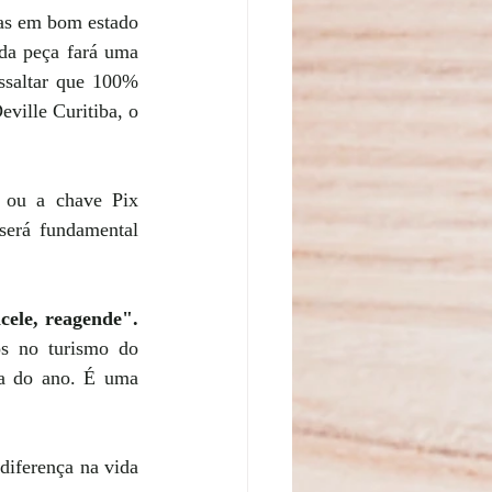
as em bom estado 
da peça fará uma 
ssaltar que 100% 
ville Curitiba, o 
Outra opção de apoio é a de contribuir financeiramente, utilizando o QRcode ou a chave Pix 
será fundamental 
cele, reagende".
s no turismo do 
ca do ano. É uma 
diferença na vida 