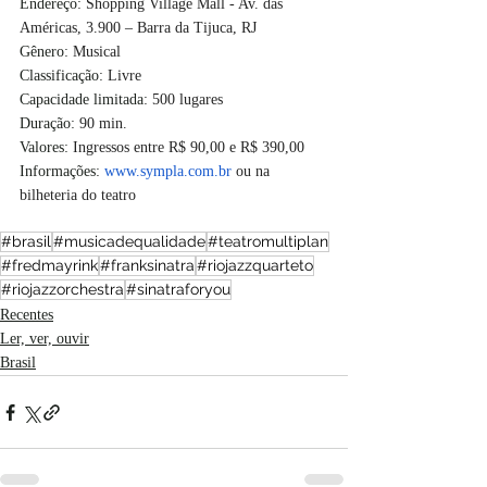
Endereço:
 Shopping Village Mall - Av. das 
Américas, 3.900 – Barra da Tijuca, RJ
Gênero: 
Musical 
Classificação:
 Livre
Capacidade limitada:
500 lugares
Duração:
 90 min.
Valores: 
Ingressos entre R$ 90,00 e R$ 390,00 
Informações:
www.sympla.com.br
 ou na 
bilheteria do teatro
#brasil
#musicadequalidade
#teatromultiplan
#fredmayrink
#franksinatra
#riojazzquarteto
#riojazzorchestra
#sinatraforyou
Recentes
Ler, ver, ouvir
Brasil