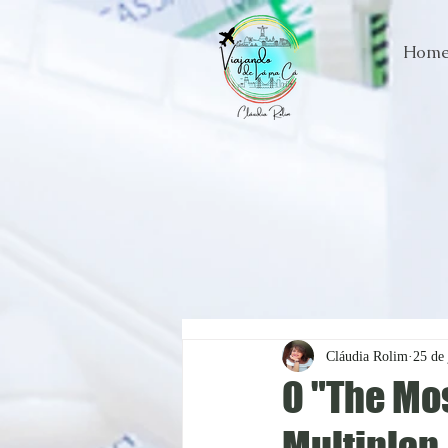
Hom
Cláudia Rolim
25 de
O "The Mo
Multiplan