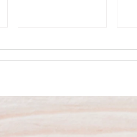
Agosto no Museu do Carro
São P
Eléctrico tem atividades
inaug
variadas
dos S