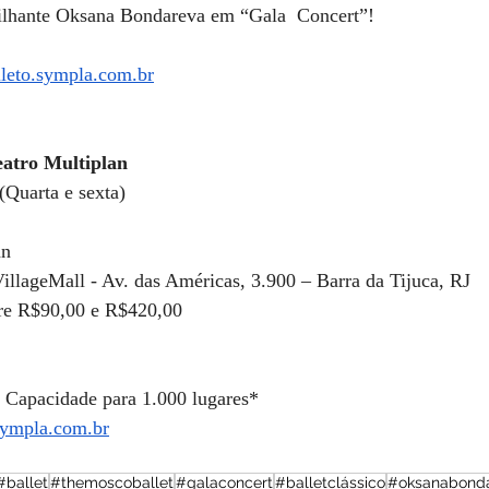
ilhante Oksana Bondareva em “Gala  Concert”!
ileto.sympla.com.br
eatro Multiplan
(Quarta e sexta)
an
illageMall - Av. das Américas, 3.900 – Barra da Tijuca, RJ
tre R$90,00 e R$420,00
 
Capacidade para 1.000 lugares*
sympla.com.br
#ballet
#themoscoballet
#galaconcert
#balletclássico
#oksanabond