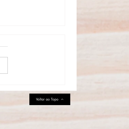
aulo se prepara para a
uração do Primeiro Parque
MURFS da América Latina
Voltar ao Topo