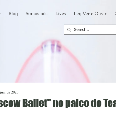
e
Blog
Somos nós
Lives
Ler, Ver e Ouvir
 jun. de 2025
scow Ballet" no palco do Te