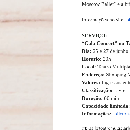
Moscow Ballet" e a br
Informações no site  
b
SERVIÇO: 
“Gala Concert” no T
Dia: 
25 e 27 de junho 
Horário:
 20h
Local: 
Teatro Multipl
Endereço:
 Shopping V
Valores: 
Ingressos en
Classificação:
 Livre
Duração:
 80 min
Capacidade limitada:
Informações:
bileto.
#brasil
#teatromultiplan