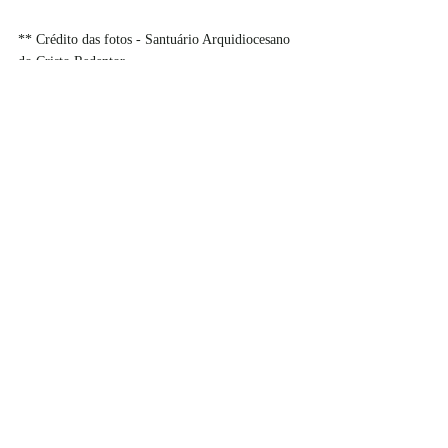
** Crédito das fotos - Santuário Arquidiocesano 
do Cristo Redentor
#brasil
#riodejaneiro
#institutophi
#cristoredentor
#santuarioarquidiocesanodocristoredentor
#diadedoar
#givingtuesday
#doario
#luizaserpa
#corcovado
Recentes
Variedades
Brasil
Posts recentes
Ver tudo