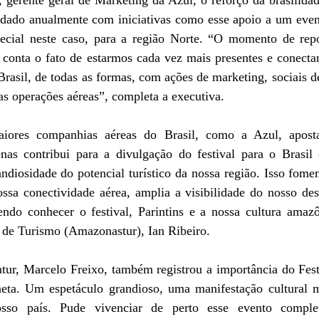
dado anualmente com iniciativas como esse apoio a um evento
ecial neste caso, para a região Norte. “O momento de rep
conta o fato de estarmos cada vez mais presentes e conectand
Brasil, de todas as formas, com ações de marketing, sociais de
s operações aéreas”, completa a executiva.
ores companhias aéreas do Brasil, como a Azul, aposta 
enas contribui para a divulgação do festival para o Brasi
diosidade do potencial turístico da nossa região. Isso fomen
ossa conectividade aérea, amplia a visibilidade do nosso des
rendo conhecer o festival, Parintins e a nossa cultura amazô
 de Turismo (Amazonastur), Ian Ribeiro.
ur, Marcelo Freixo, também registrou a importância do Festiv
eta. Um espetáculo grandioso, uma manifestação cultural 
so país. Pude vivenciar de perto esse evento complet