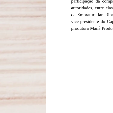
participação da com
autoridades, entre ela
da Embratur; Ian Rib
vice-presidente do Ca
produtora Maná Produç