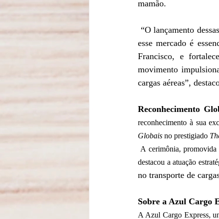
mamão.  
 “O lançamento dessas duas rotas para a Europa foi estratégico para a Azul Cargo, considerando que 
esse mercado é essenc
Francisco, e fortalec
movimento impulsiona 
cargas aéreas”, destac
Reconhecimento Glo
reconhecimento à sua exce
Globais
 no prestigiado 
Th
 A cerimônia, promovida 
destacou a atuação estrat
no transporte de cargas
Sobre a Azul Cargo E
A Azul Cargo Express, un