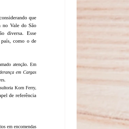
a no Vale do São 
ão diversa. Esse 
 país, como o de 
amado atenção. Em 
derança em Cargas 
es.  
sultoria Korn Ferry, 
pel de referência 
cios em encomendas 