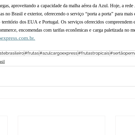
argas, aproveitando a capacidade da malha aérea da Azul. Hoje, a rede
s no Brasil e exterior, oferecendo o serviço “porta a porta” para mais 
 o território dos EUA e Portugal. Os serviços oferecidos compreendem e
ommerce, encomendas com tarifas econômicas e carga paletizada no me
express.com.br
.
tebrasileiro
#frutas
#azulcargoexpress
#frutastropicais
#sertãoper
sil