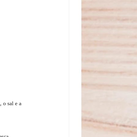
 o sal e a 
esca.