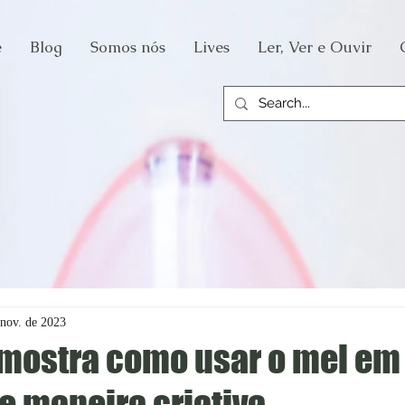
e
Blog
Somos nós
Lives
Ler, Ver e Ouvir
 nov. de 2023
 mostra como usar o mel em
e maneira criativa