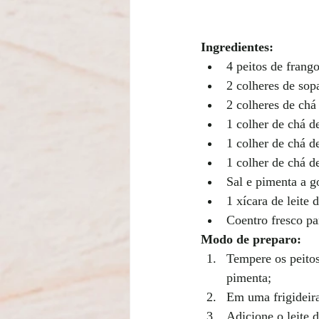
Ingredientes:
4 peitos de frango
2 colheres de sop
2 colheres de chá
1 colher de chá d
1 colher de chá d
1 colher de chá d
Sal e pimenta a g
1 xícara de leite 
Coentro fresco pa
Modo de preparo:
Tempere os peitos
pimenta;
Em uma frigideira
Adicione o leite d