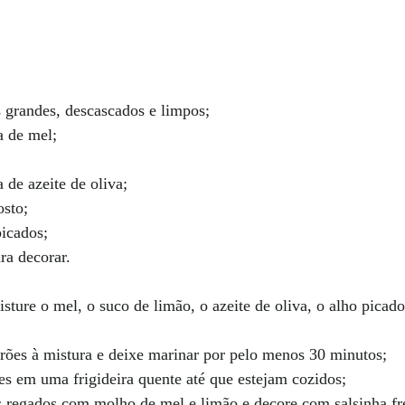
 grandes, descascados e limpos;
a de mel;
 de azeite de oliva;
osto;
picados;
ra decorar.
ture o mel, o suco de limão, o azeite de oliva, o alho picado,
ões à mistura e deixe marinar por pelo menos 30 minutos;
s em uma frigideira quente até que estejam cozidos;
 regados com molho de mel e limão e decore com salsinha fr