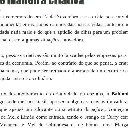
4
e é comemorado em 17 de Novembro e essa data nos convida
undamental em variados campos das nossas vidas, tanto no pe
vidade nada mais é do que a aptidão de olhar para um problem
nal e, em algumas situações, inovadora.
, pessoas criativas são muito buscadas pelas empresas para o
es da economia. Porém, ao contrário do que se pensa, a criat
cidade, que pode ser treinada e aprimorada no decorrer da
judar nisso é a culinária.
 no desenvolvimento da criatividade na cozinha, a 
Baldon
goria de mel no Brasil, apresenta algumas receitas inovadora
ue apenas um adoçante ou substituto do açúcar: começan
de Mel e Limão como entrada, tendo o Frango ao Curry com
e Melancia e Mel de sobremesa e, de bônus, uma Marga