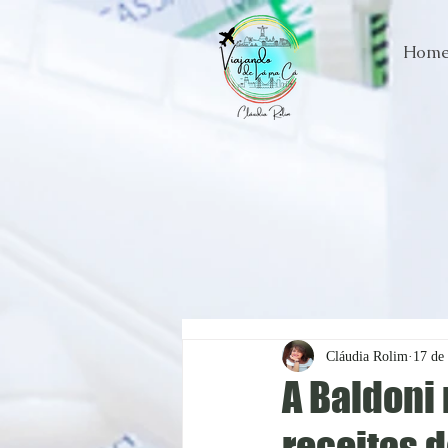
Hom
Cláudia Rolim
17 de
A Baldoni
receitas d