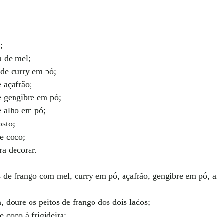
;
a de mel;
 de curry em pó;
e açafrão;
e gengibre em pó;
e alho em pó;
osto;
de coco;
ra decorar.
 de frango com mel, curry em pó, açafrão, gengibre em pó, al
, doure os peitos de frango dos dois lados;
e coco à frigideira;