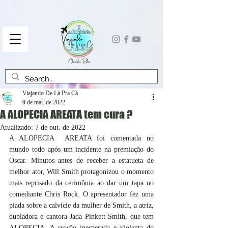
Viajando De Lá Pra Cá
9 de mai. de 2022
A ALOPECIA AREATA tem cura ?
Atualizado:
7 de out. de 2022
A ALOPECIA  AREATA foi comentada no 
mundo todo após um incidente na premiação do 
Oscar. Minutos antes de receber a estatueta de 
melhor ator, Will Smith protagonizou o momento 
mais reprisado da cerimônia ao dar um tapa no 
comediante Chris Rock. O apresentador fez uma 
piada sobre a calvície da mulher de Smith, a atriz, 
dubladora e cantora Jada Pinkett Smith, que tem 
ALOPECIA. A reação inesperada e violenta do 