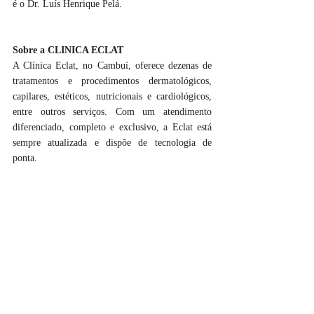
é o Dr. Luís Henrique Pelá. 
Sobre a CLINICA ECLAT
A Clínica Eclat, no Cambuí, oferece dezenas de 
tratamentos e procedimentos dermatológicos, 
capilares, estéticos, nutricionais e cardiológicos, 
entre outros serviços. Com um atendimento 
diferenciado, completo e exclusivo, a Eclat está 
sempre atualizada e dispõe de tecnologia de 
ponta.
SERVIÇO: 
Eclatclinica.com.br
Instagram: @clinica.eclat / Facebook: Clinica 
Eclat
Atendimento: segunda a sexta: das 8h às 
20h/sábados, das 8h às 13h
Telefones: +355 19-99688-4818 / +355 19-3295-
1070
Rua Quirino do Amaral Campos, 144, sala 201. 