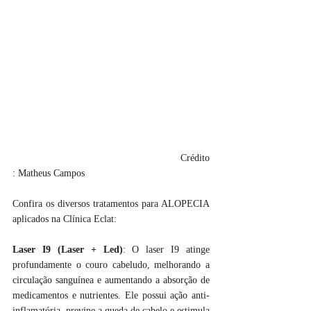
						Crédito
: Matheus Campos
Confira os diversos tratamentos para ALOPECIA 
aplicados na Clínica Eclat:
Laser I9 (Laser + Led)
: O laser I9 atinge 
profundamente o couro cabeludo, melhorando a 
circulação sanguínea e aumentando a absorção de 
medicamentos e nutrientes. Ele possui ação anti-
inflamatória, previne a queda de cabelo e estimula 