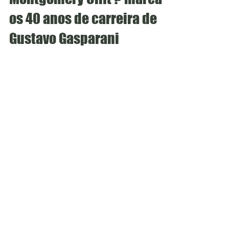
Cláudia Rolim
19 de out. de 2022
6 min de leitura
Como posso não ser
Montgomery Clift ? marca
os 40 anos de carreira de
Gustavo Gasparani
Como posso não ser Montgomery Clift? traz
Gustavo Gasparani para o palco do Auditório do
Sesc Pinheiros a partir do dia 20 de Outubro. O...