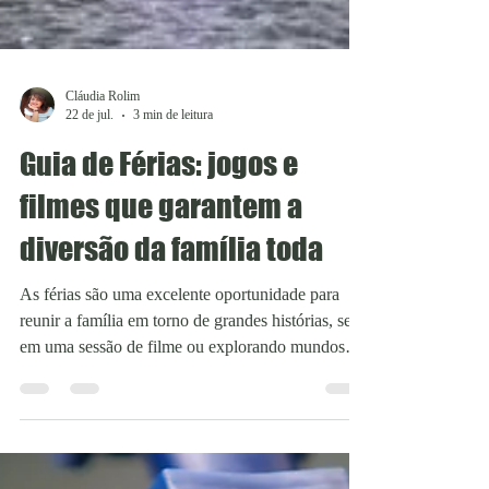
Cláudia Rolim
22 de jul.
3 min de leitura
Guia de Férias: jogos e
filmes que garantem a
diversão da família toda
As férias são uma excelente oportunidade para
reunir a família em torno de grandes histórias, seja
em uma sessão de filme ou explorando mundos
inesquecíveis nos videogames. Durante o período,
a Warner Bros. Games promove uma série de
ofertas em Xbox, PlayStation, Nintendo Switch e