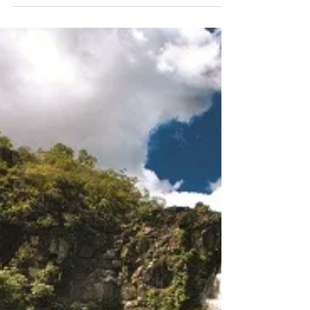
Para quem ainda quer aproveitar os últimos dias de
descanso com amigos e família, o Museu do
Futebo l oferece uma ótima opção: o Férias no
Museu com atrações gratuitas na área externa da
instituição até 1º de fevereiro . Em clima de Copa
do Mundo masculina, a programação reúne
atividades ao ar livre que combinam brincadeiras,
jogos, oficinas e experiências interativas.
Localizado no Estádio do Pacaembu, o Museu do
Futebo