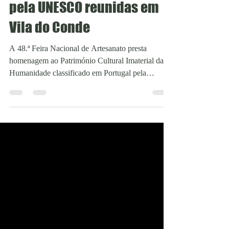
portuguesas classificadas
pela UNESCO reunidas em
Vila do Conde
A 48.ª Feira Nacional de Artesanato presta
homenagem ao Património Cultural Imaterial da
Humanidade classificado em Portugal pela
UNESCO, reunindo, entre 25 de julho e 9 de
agosto, nos Jardins da Avenida Júlio Graça, em
Vila do Conde, as práticas, saberes e expressões
culturais que constituem um dos mais importantes
legados vivos da identidade portuguesa. A edição
de 2026 conta com o apoio e o envolvimento de
todas as entidades responsáveis pelas candidaturas
destas manifes