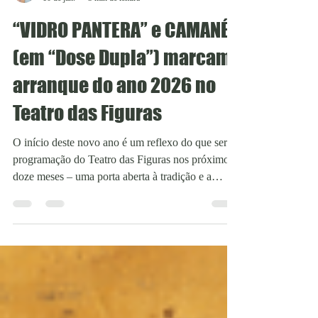
Cláudia Rolim
10 de jan.
3 min de leitura
“VIDRO PANTERA” e CAMANÉ
(em “Dose Dupla”) marcam
arranque do ano 2026 no
Teatro das Figuras
O início deste novo ano é um reflexo do que será a
programação do Teatro das Figuras nos próximos
doze meses – uma porta aberta à tradição e a
projetos contemporâneos, dezenas de coproduções
e parcerias com estruturas locais, nacionais e
internacionais, um leque de propostas distintas nas
artes performativas, e no pensamento, construindo