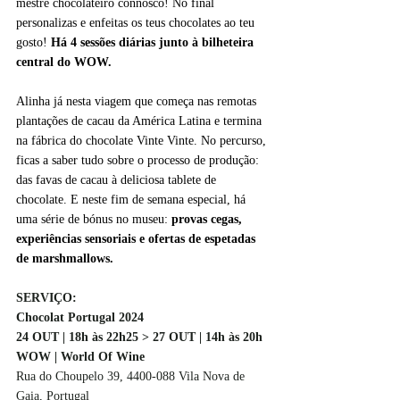
mestre chocolateiro connosco! No final 
personalizas e enfeitas os teus chocolates ao teu 
gosto! 
Há 4 sessões diárias junto à bilheteira 
central do WOW.
Alinha já nesta viagem que começa nas remotas 
plantações de cacau da América Latina e termina 
na fábrica do chocolate Vinte Vinte. No percurso, 
ficas a saber tudo sobre o processo de produção: 
das favas de cacau à deliciosa tablete de 
chocolate. E neste fim de semana especial, há 
uma série de bónus no museu: 
provas cegas, 
experiências sensoriais e ofertas de espetadas 
de marshma
llows. 
SERVIÇO:
Chocolat Portugal 2024
24 OUT | 18h às 22h25 > 27 OUT | 14h às 20h
WOW | World Of Wine
Rua do Choupelo 39, 4400-088 Vila Nova de 
Gaia, Portugal