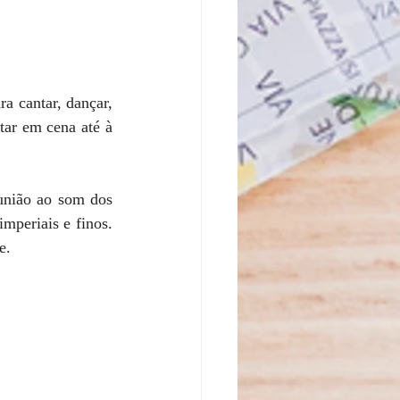
 cantar, dançar, 
tar em cena até à 
nião ao som dos 
mperiais e finos. 
e.