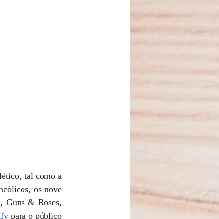
ético, tal como a 
cólicos, os nove 
e, Guns & Roses, 
ify
 para o público 