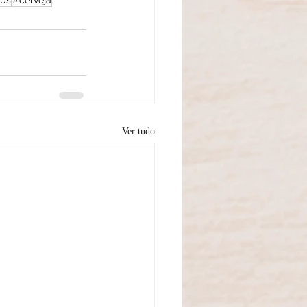
bs
#cerveja
Ver tudo