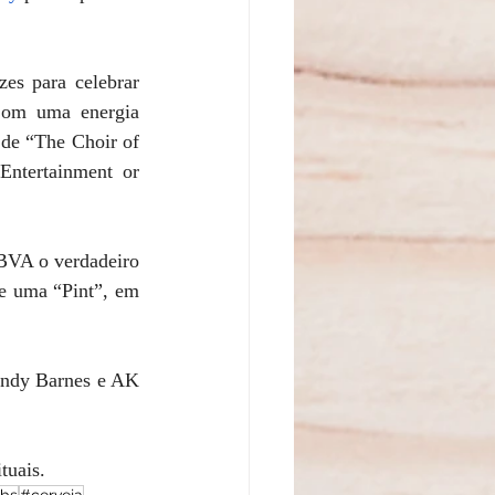
es para celebrar 
om uma energia 
de “The Choir of 
ntertainment or 
BVA o verdadeiro 
e uma “Pint”, em 
ndy Barnes e AK 
tuais.