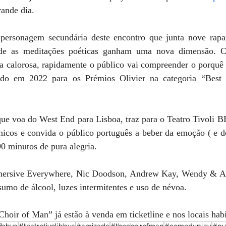
rande dia.
personagem secundária deste encontro que junta nove rapaz
e as meditações poéticas ganham uma nova dimensão. C
ra calorosa, rapidamente o público vai compreender o porquê 
o em 2022 para os Prémios Olivier na categoria “Best E
ue voa do West End para Lisboa, traz para o Teatro Tivoli B
ânicos e convida o público português a beber da emoção ( e d
90 minutos de pura alegria.
mersive Everywhere, Nic Doodson, Andrew Kay, Wendy & A
nsumo de álcool, luzes intermitentes e uso de névoa.
Choir of Man” já estão à venda em ticketline e nos locais habi