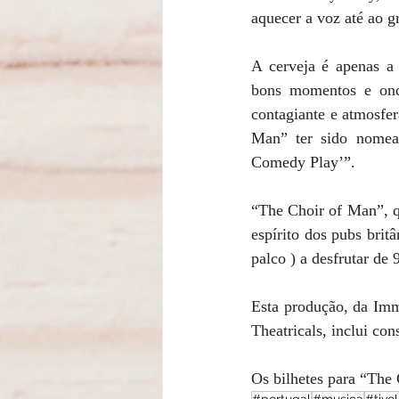
aquecer a voz até ao g
A cerveja é apenas a 
bons momentos e ond
contagiante e atmosfe
Man” ter sido nomead
Comedy Play’”.
“The Choir of Man”, q
espírito dos pubs brit
palco ) a desfrutar de 
Esta produção, da Im
Theatricals, inclui co
Os bilhetes para “The 