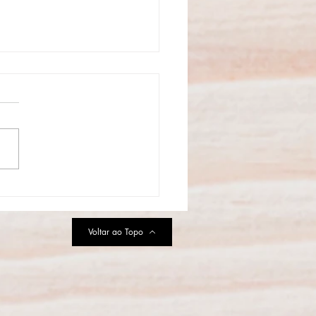
aulo se prepara para a
uração do Primeiro Parque
MURFS da América Latina
Voltar ao Topo