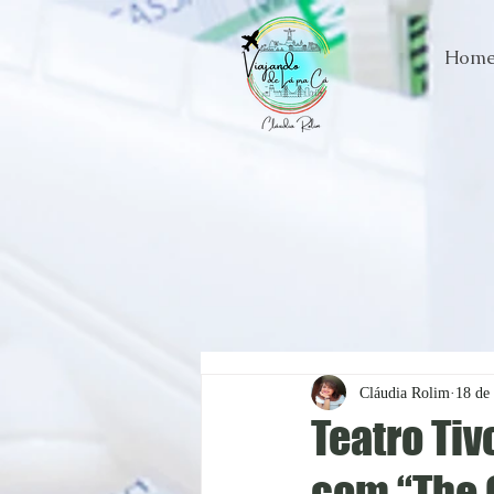
Hom
Cláudia Rolim
18 de 
Teatro Tiv
com “The 