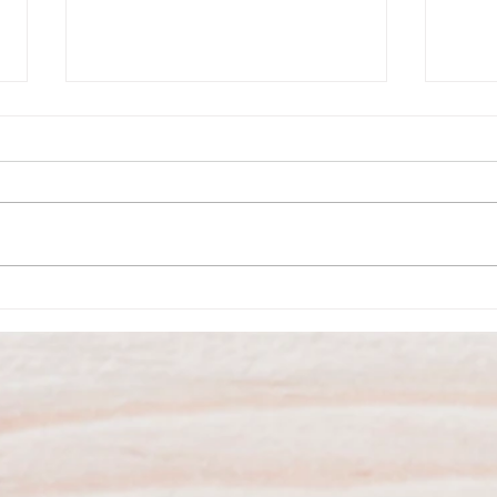
Agosto no Museu do Carro
São P
Eléctrico tem atividades
inaug
variadas
dos S