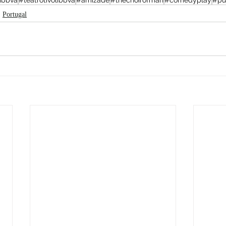
libbva
#teatrotivolibbva
#amizade
#thechoirofman
#comedyplay
#pu
Portugal