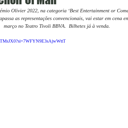
io Olivier 2022, na categoria ‘Best Entertainment or Comed
rapassa as representações convencionais, vai estar em cena en
março no Teatro Tivoli BBVA.  Bilhetes já à venda.  
1gs6TMsJX0?si=7WFYN9E3sAjwWttT