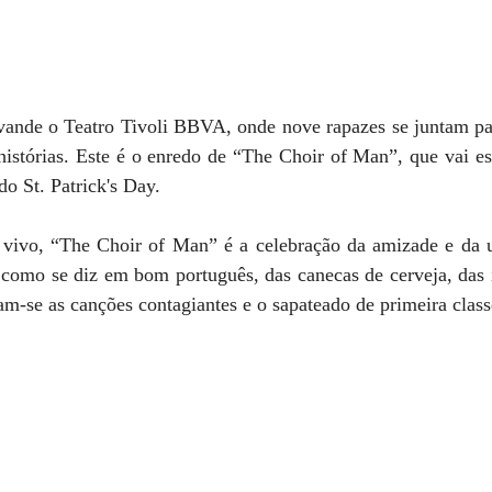
vande o Teatro Tivoli BBVA, onde nove rapazes se juntam para
histórias. Este é o enredo de “The Choir of Man”, que vai es
do St. Patrick's Day.
vivo, “The Choir of Man” é a celebração da amizade e da u
 como se diz em bom português, das canecas de cerveja, das i
am-se as canções contagiantes e o sapateado de primeira class