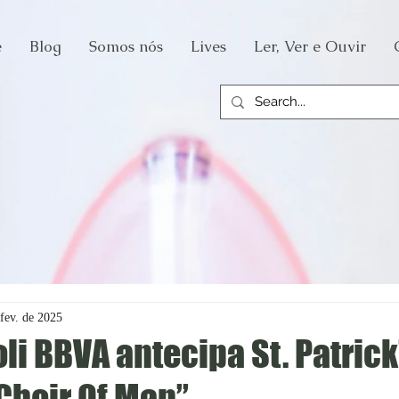
e
Blog
Somos nós
Lives
Ler, Ver e Ouvir
fev. de 2025
oli BBVA antecipa St. Patrick
Choir Of Man”