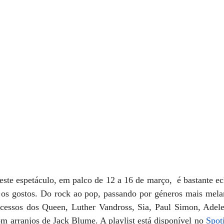
este espetáculo, em palco de 12 a 16 de março,  é bastante ecl
s os gostos. Do rock ao pop, passando por géneros mais melan
ucessos dos Queen, Luther Vandross, Sia, Paul Simon, Adel
om arranjos de Jack Blume. A playlist está disponível no 
Spot