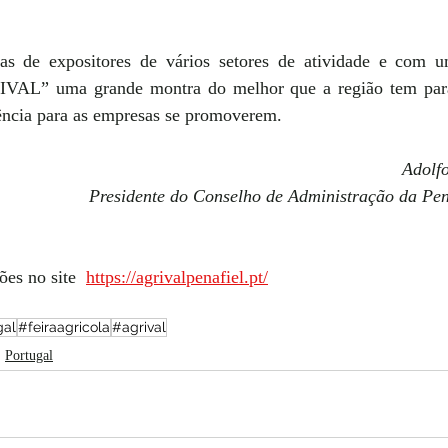
as de expositores de vários setores de atividade e com um
RIVAL” uma grande montra do melhor que a região tem para
ência para as empresas se promoverem.
Adolf
Presidente do Conselho de Administração da Pen
es no site  
https://agrivalpenafiel.pt/
gal
#feiraagricola
#agrival
Portugal