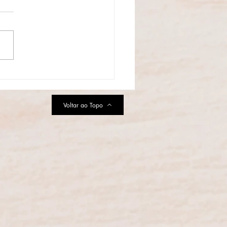
aulo se prepara para a
uração do Primeiro Parque
MURFS da América Latina
Voltar ao Topo