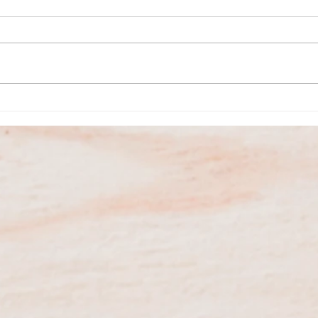
Agosto no Museu do Carro
São P
Eléctrico tem atividades
inaug
variadas
dos S