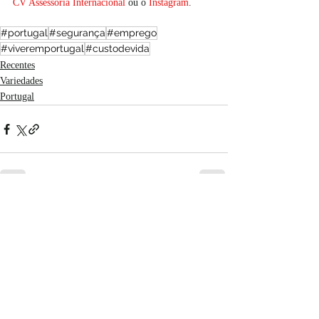
CV Assessoria Internacional
 ou o
Instagram
.
#portugal
#segurança
#emprego
#viveremportugal
#custodevida
Recentes
Variedades
Portugal
Posts recentes
Ver tudo