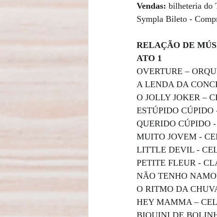
Vendas:
 bilheteria do
Sympla Bileto - Compr
RELAÇÃO DE MÚS
ATO 1
OVERTURE – ORQ
A LENDA DA CONC
O JOLLY JOKER – 
ESTÚPIDO CÚPIDO 
QUERIDO CÚPIDO 
MUITO JOVEM - C
LITTLE DEVIL - C
PETITE FLEUR - C
NÃO TENHO NAMO
O RITMO DA CHUV
HEY MAMMA – CE
BIQUINI DE BOLIN