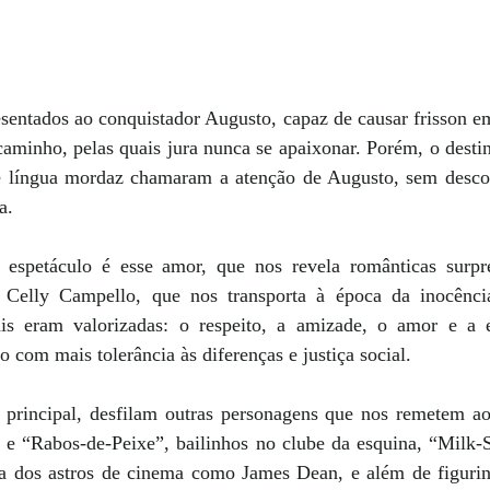
sentados ao conquistador Augusto, capaz de causar frisson em
aminho, pelas quais jura nunca se apaixonar. Porém, o destin
e língua mordaz chamaram a atenção de Augusto, sem desconf
a.
espetáculo é esse amor, que nos revela românticas surpre
e Celly Campello, que nos transporta à época da inocência
is eram valorizadas: o respeito, a amizade, o amor e a e
com mais tolerância às diferenças e justiça social. 
 principal, desfilam outras personagens que nos remetem ao
e “Rabos-de-Peixe”, bailinhos no clube da esquina, “Milk-S
a dos astros de cinema como James Dean, e além de figurin