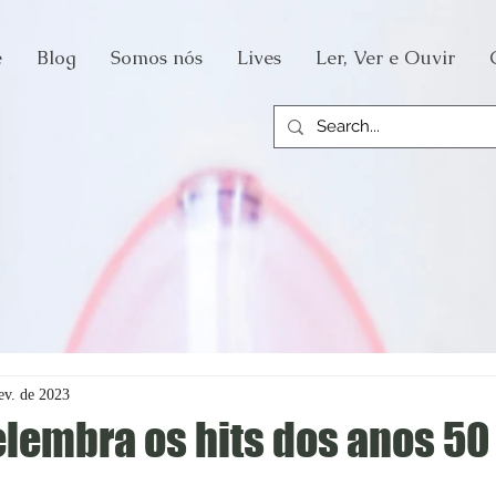
e
Blog
Somos nós
Lives
Ler, Ver e Ouvir
ev. de 2023
elembra os hits dos anos 50