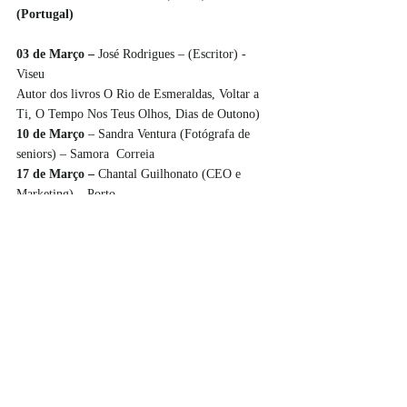
(Portugal) 
03 de Março – 
José Rodrigues – (Escritor) - 
Viseu
Autor dos livros O Rio de Esmeraldas, Voltar a 
Ti, O Tempo Nos Teus Olhos, Dias de Outono)
10 de Março 
– Sandra Ventura (Fotógrafa de 
seniors) – Samora  Correia
17 de Março – 
Chantal Guilhonato (CEO e 
Marketing) – Porto 
24 de Fevereiro – 
Lisandra Oliveira Azevedo 
(Vocalista da Banda Euphoric) –Abragão
31 de Março
 – Tiago Mota, (vocalista e letrista 
da banda de rock alternativo os "Blueberries For 
Chemical" e poeta) – Penafiel
Acesse o IG 
@viajandodelapraca
 e divirta-se !