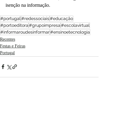
isenção na informação.
#portugal
#redessociais
#educação
#portoeditora
#grupoimpresa
#escolavirtual
#informaroudesinformar
#ensinoetecnologia
Recentes
Festas e Feiras
Portugal
Posts recentes
Ver tudo