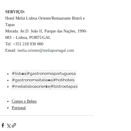
SERVIÇO:
Hotel Meliá Lisboa Oriente/Restaurante Bistrô e 
Tapas
Morada: Av.D. João II, Parque das Nações, 1990-
083 – Lisboa, PORTUGAL
Tel: +351 218 930 000
Email: 
melia.oriente@meliaportugal.com
#lisboa
#gastronomiaportuguesa
#gastronomiaitaliana
#hotihoteis
#melialisboaoriente
#bistroetapas
Comes e Bebes
Portugal