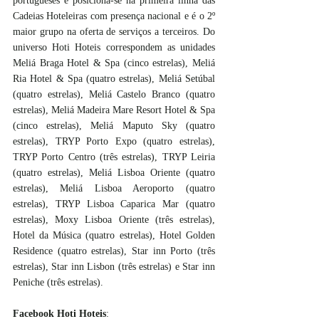
portugueses e posiciona-se na primeira linha das 
Cadeias Hoteleiras com presença nacional e é o 2º 
maior grupo na oferta de serviços a terceiros. Do 
universo Hoti Hoteis correspondem as unidades 
Meliá Braga Hotel & Spa (cinco estrelas), Meliá 
Ria Hotel & Spa (quatro estrelas), Meliá Setúbal 
(quatro estrelas), Meliá Castelo Branco (quatro 
estrelas), Meliá Madeira Mare Resort Hotel & Spa 
(cinco estrelas), Meliá Maputo Sky (quatro 
estrelas), TRYP Porto Expo (quatro estrelas), 
TRYP Porto Centro (três estrelas), TRYP Leiria 
(quatro estrelas), Meliá Lisboa Oriente (quatro 
estrelas), Meliá Lisboa Aeroporto (quatro 
estrelas), TRYP Lisboa Caparica Mar (quatro 
estrelas), Moxy Lisboa Oriente (três estrelas), 
Hotel da Música (quatro estrelas), Hotel Golden 
Residence (quatro estrelas), Star inn Porto (três 
estrelas), Star inn Lisbon (três estrelas) e Star inn 
Peniche (três estrelas).
Facebook Hoti Hoteis
: 