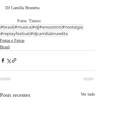
DJ Camilla Brunetta
	Fotos: Tinoco
#brasil
#musica
#dj
#anos2000
#nostalgia
#replayfestival
#djcamillabrunetta
Festas e Feiras
Brasil
Posts recentes
Ver tudo