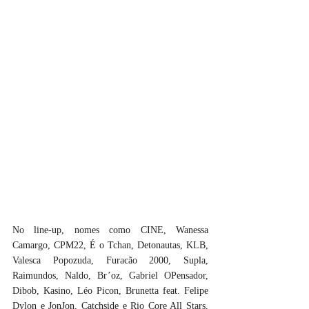
No line-up, nomes como CINE, Wanessa 
Camargo, CPM22, É o Tchan, Detonautas, KLB, 
Valesca Popozuda, Furacão 2000, Supla, 
Raimundos, Naldo, Br’oz, Gabriel OPensador, 
Dibob, Kasino, Léo Picon, Brunetta feat. Felipe 
Dylon e JonJon, Catchside e Rio Core All Stars, 