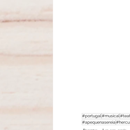
#portugal
#musical
#teat
#apequenasereia
#hercu