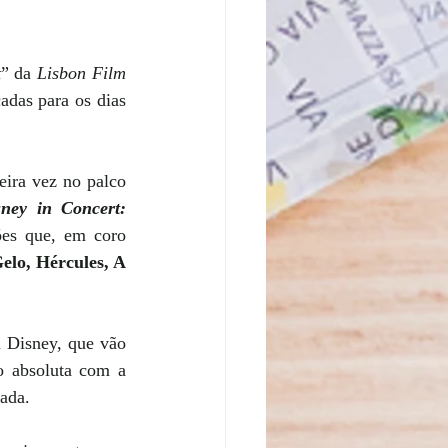
t
” da 
Lisbon Film 
das para os dias 
ira vez no palco 
ney in Concert: 
ões que, em coro 
elo, Hércules, A 
 Disney, que vão 
o absoluta com a 
ada.