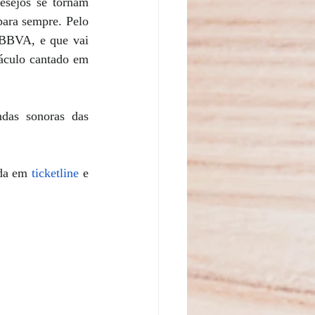
sejos se tornam 
para sempre. Pelo 
 BBVA, e que vai 
áculo cantado em 
as sonoras das 
da em 
ticketline
 e 