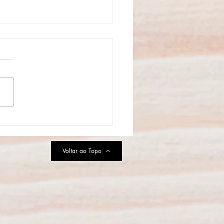
aulo se prepara para a
uração do Primeiro Parque
MURFS da América Latina
Voltar ao Topo