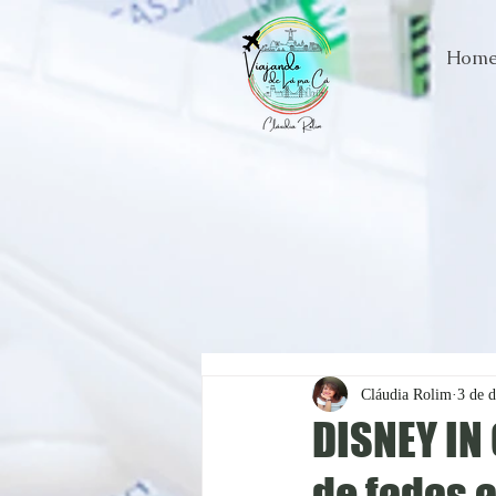
Hom
Cláudia Rolim
3 de 
DISNEY IN
de fadas 