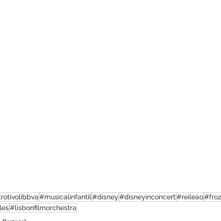
rotivolibbva
#musicalinfantil
#disney
#disneyinconcert
#reileao
#fro
les
#lisbonfilmorchestra