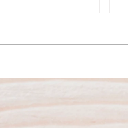
Agosto no Museu do Carro
São P
Eléctrico tem atividades
inaug
variadas
dos S