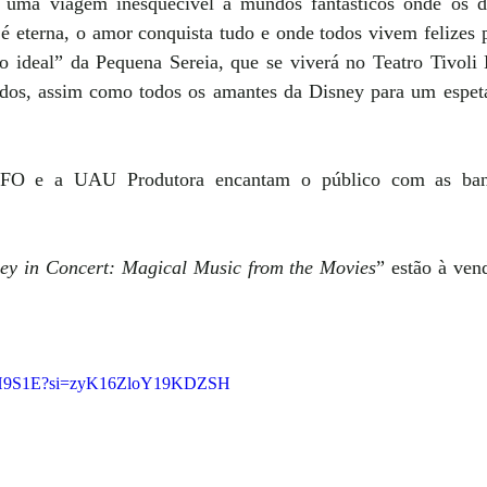
 uma viagem inesquecível a mundos fantásticos onde os de
 é eterna, o amor conquista tudo e onde todos vivem felizes 
ideal” da Pequena Sereia, que se viverá no Teatro Tivoli
dos, assim como todos os amantes da Disney para um espet
FO e a UAU Produtora encantam o público com as band
ey in Concert: Magical Music from the Movies
” estão à ven
RbH9S1E?si=zyK16ZloY19KDZSH