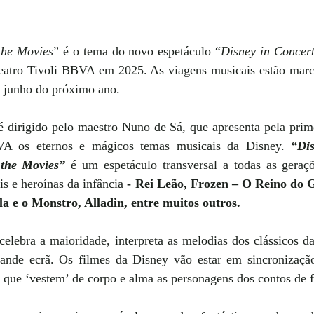
the Movies
” é o tema do novo espetáculo “
Disney in Concer
atro Tivoli BBVA em 2025. As viagens musicais estão marca
e junho do próximo ano.
é dirigido pelo maestro Nuno de Sá, que apresenta pela prime
VA os eternos e mágicos temas musicais da Disney. 
“Dis
the Movies”
é um espetáculo transversal a todas as geraç
s e heroínas da infância
 - Rei Leão, Frozen – O Reino do G
a e o Monstro, Alladin, entre muitos outros.
lebra a maioridade, interpreta as melodias dos clássicos da
ande ecrã. Os filmes da Disney vão estar em sincronizaçã
 que ‘vestem’ de corpo e alma as personagens dos contos de f