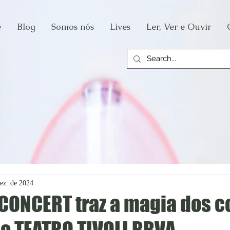
e
Blog
Somos nós
Lives
Ler, Ver e Ouvir
dez. de 2024
 CONCERT traz a magia dos c
ao TEATRO TIVOLI BBVA