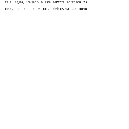
fala inglês, italiano e está sempre antenada na 
moda mundial e é uma defensora do meio 
ambiente.
Cuide do Planeta, cuide de si mesmo !
Acesse :
Site Luxcork -
https://luxcork.pt/
Instagram: 
@luxcork 
#veganclothing