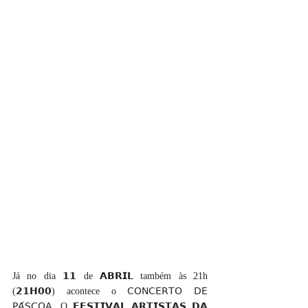
Já no dia 𝟭𝟭 de 𝗔𝗕𝗥𝗜𝗟 também às 21h 
(𝟮𝟭𝗛𝟬𝟬) acontece o 𝖢𝖮𝖭𝖢𝖤𝖱𝖳𝖮 𝖣𝖤 
𝖯𝖠́𝖲𝖢𝖮𝖠. O 𝗙𝗘𝗦𝗧𝗜𝗩𝗔𝗟 𝗔𝗥𝗧𝗜𝗦𝗧𝗔𝗦 𝗗𝗔 