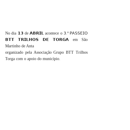
No dia 𝟭𝟯 de 𝗔𝗕𝗥𝗜𝗟 acontece o 𝟥.º 𝖯𝖠𝖲𝖲𝖤𝖨𝖮 
𝗕𝗧𝗧 𝗧𝗥𝗜𝗟𝗛𝗢𝗦 𝗗𝗘 𝗧𝗢𝗥𝗚𝗔 em São 
Martinho de Anta
organizado pela Associação Grupo BTT Trilhos 
Torga com o apoio do município.