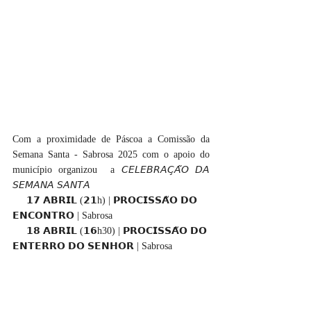
Com a proximidade de Páscoa a Comissão da 
Semana Santa - Sabrosa 2025 com o apoio do 
município organizou  a 𝘊𝘌𝘓𝘌𝘉𝘙𝘈𝘊̧𝘈̃𝘖 𝘋𝘈 
𝘚𝘌𝘔𝘈𝘕𝘈 𝘚𝘈𝘕𝘛𝘈
     𝟭𝟳 𝗔𝗕𝗥𝗜𝗟 (𝟮𝟭h) | 𝗣𝗥𝗢𝗖𝗜𝗦𝗦𝗔̃𝗢 𝗗𝗢 
𝗘𝗡𝗖𝗢𝗡𝗧𝗥𝗢 | Sabrosa 
     𝟭𝟴 𝗔𝗕𝗥𝗜𝗟 (𝟭𝟲h30) | 𝗣𝗥𝗢𝗖𝗜𝗦𝗦𝗔̃𝗢 𝗗𝗢 
𝗘𝗡𝗧𝗘𝗥𝗥𝗢 𝗗𝗢 𝗦𝗘𝗡𝗛𝗢𝗥 | Sabrosa 