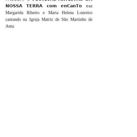
𝗡𝗢𝗦𝗦𝗔 𝗧𝗘𝗥𝗥𝗔 𝗰𝗼𝗺 𝗲𝗻𝗖𝗮𝗻𝗧𝗼 traz 
Margarida Ribeiro e Maria Helena Loureiro 
cantando na Igreja Matriz de São Martinho de 
Anta.