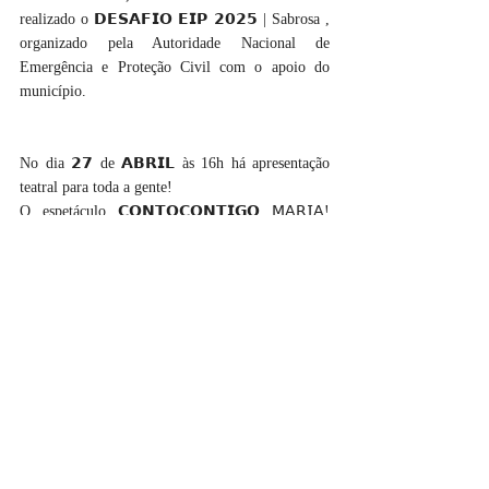
realizado o 𝗗𝗘𝗦𝗔𝗙𝗜𝗢 𝗘𝗜𝗣 𝟮𝟬𝟮𝟱 | Sabrosa , 
organizado pela Autoridade Nacional de 
Emergência e Proteção Civil com o apoio do 
município.
No dia 𝟮𝟳 de 𝗔𝗕𝗥𝗜𝗟 às 16h há apresentação 
teatral para toda a gente! 
O espetáculo 𝗖𝗢𝗡𝗧𝗢𝗖𝗢𝗡𝗧𝗜𝗚𝗢 𝖬𝖠𝖱𝖨𝖠! 
𝖭𝖠̃𝖮 𝖬𝖤 𝖬𝖠𝖳𝖤𝖲 𝖰𝖴𝖤 𝖲𝖮𝖴 𝖳𝖴𝖠 𝖬𝖠̃𝖤! de 
Peripecia poderá ser visto no Teatro | Casa Aires 
Torres em Parada de Pinhão.
E fechando o mês, no dia 𝟯𝟬 de 𝗔𝗕𝗥𝗜𝗟 às 17h 
o público poderá assistir  𝘕 𝘟 𝘊𝘐𝘌̂𝘕𝘊𝘐𝘈 𝘈̀𝘚 5 / 
𝗕𝗜𝗢𝗜𝗠𝗣𝗥𝗘𝗦𝗦𝗔̃𝗢 𝟯𝗗: 𝗗𝗔 𝗧𝗘𝗢𝗥𝗜𝗔 𝗔̀ 
𝗔𝗣𝗟𝗜𝗖𝗔𝗖̧𝗔̃𝗢 𝗡𝗔 𝗠𝗘𝗗𝗜𝗖𝗜𝗡𝗔 
𝗥𝗘𝗚𝗘𝗡𝗘𝗥𝗔𝗧𝗜𝗩𝗔 de João Pedro Bebiano e 
Costa no Espaço Miguel Torga.