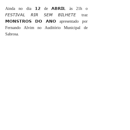
Ainda no dia 𝟭𝟮 de 𝗔𝗕𝗥𝗜𝗟 às 21h o  
𝘍𝘌𝘚𝘛𝘐𝘝𝘈𝘓 𝘙𝘐𝘙 𝘚𝘌𝘔 𝘉𝘐𝘓𝘏𝘌𝘛𝘌 traz 
𝗠𝗢𝗡𝗦𝗧𝗥𝗢𝗦 𝗗𝗢 𝗔𝗡𝗢 apresentado por 
Fernando Alvim no Auditório Municipal de 
Sabrosa.