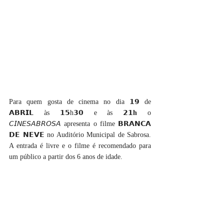
Para quem gosta de cinema no dia 𝟭𝟵 de 
𝗔𝗕𝗥𝗜𝗟 às 𝟭𝟱h𝟯𝟬 e às 𝟮
𝟭h
 o 
𝘊𝘐𝘕𝘌𝘚𝘈𝘉𝘙𝘖𝘚𝘈 apresenta o filme 𝗕𝗥𝗔𝗡𝗖𝗔 
𝗗𝗘 𝗡𝗘𝗩𝗘 no Auditório Municipal de Sabrosa. 
A entrada é livre e o filme é recomendado para 
um público a partir dos 6 anos de idade.