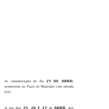
As comemorações do dia 𝟮𝟱 𝗗𝗘 𝗔𝗕𝗥𝗜𝗟 
acontecerão no Paços do Município com entrada 
livre.
Já nos dias 𝟮𝟱, 𝟮𝟲 𝗘 𝟮𝟳 de 𝗔𝗕𝗥𝗜𝗟 será 