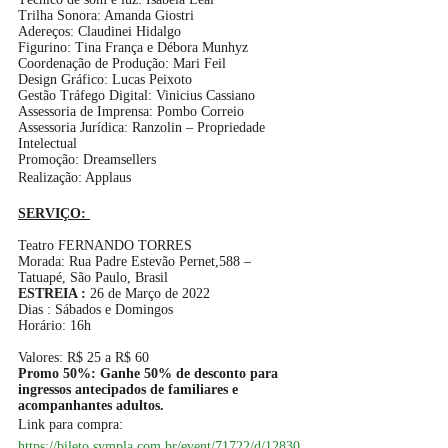
Trilha Sonora: Amanda Giostri
Adereços: Claudinei Hidalgo
Figurino: Tina França e Débora Munhyz
Coordenação de Produção: Mari Feil
Design Gráfico: Lucas Peixoto
Gestão Tráfego Digital: Vinicius Cassiano
Assessoria de Imprensa: Pombo Correio
Assessoria Jurídica: Ranzolin – Propriedade 
Intelectual
Promoção: Dreamsellers
Realização: Applaus
SERVIÇO: 
Teatro FERNANDO TORRES
Morada: Rua Padre Estevão Pernet,588 – 
Tatuapé, São Paulo, Brasil 
ESTREIA : 
26 de Março de 2022 
Dias : Sábados e Domingos 
Horário: 16h
Valores: R$ 25 a R$ 60
Promo 50%: Ganhe 50% de desconto para 
ingressos antecipados de familiares e 
acompanhantes adultos.
Link para compra: 
https://bileto.sympla.com.br/event/71722/d/12830