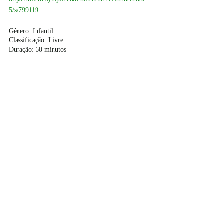
5/s/799119
Gênero: Infantil
Classificação: Livre
Duração: 60 minutos
#brasil
#viajandodelapraca
#teatroinfantil