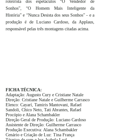
roteirista dos espetáculos “O Vendedor de 
Sonhos”, “O Homem Mais Inteligente da 
História” e “Nunca Desista dos seus Sonhos” - e a 
produção é de Luciano Cardoso, da Applaus, 
responsável pelas três montagens citadas acima. 
FICHA TÉCNICA:
Adaptação: Augusto Cury e Cristiane Natale
Direção: Cristiane Natale e Guilherme Carrasco
Elenco: Cayarí, Tamiris Mantovani, Rafael 
Sandoli, Chico Neto, Tati Abrantes, Rafael 
Procópio e Alana Schambakler
Direção Geral de Produção: Luciano Cardoso
Assistente de Direção: Guilherme Carrasco
Produção Executiva: Alana Schambakler
Cenário e Criação de Luz: Tina França 
Técnico de som e luz: Isabela Leal