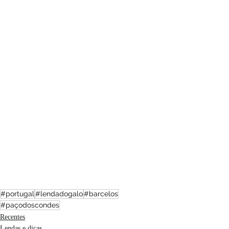
#portugal
#lendadogalo
#barcelos
#paçodoscondes
Recentes
Lendas e dicas