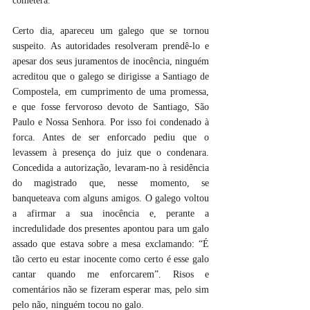
cometera.
Certo dia, apareceu um galego que se tornou 
suspeito. As autoridades resolveram prendê-lo e 
apesar dos seus juramentos de inocência, ninguém 
acreditou que o galego se dirigisse a Santiago de 
Compostela, em cumprimento de uma promessa, 
e que fosse fervoroso devoto de Santiago, São 
Paulo e Nossa Senhora. Por isso foi condenado à 
forca. Antes de ser enforcado pediu que o 
levassem à presença do juiz que o condenara. 
Concedida a autorização, levaram-no à residência 
do magistrado que, nesse momento, se 
banqueteava com alguns amigos. O galego voltou 
a afirmar a sua inocência e, perante a 
incredulidade dos presentes apontou para um galo 
assado que estava sobre a mesa exclamando: “É 
tão certo eu estar inocente como certo é esse galo 
cantar quando me enforcarem”. Risos e 
comentários não se fizeram esperar mas, pelo sim 
pelo não, ninguém tocou no galo.