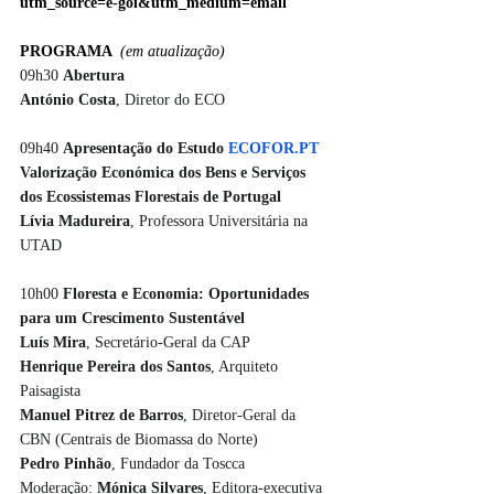
utm_source=e-goi&utm_medium=email
PROGRAMA  
(em atualização)
09h30 
Abertura
António Costa
, Diretor do ECO 
09h40 
Apresentação do Estudo 
ECOFOR.PT
Valorização Económica dos Bens e Serviços 
dos Ecossistemas Florestais de Portugal 
Lívia Madureira
, Professora Universitária na 
UTAD 
10h00 
Floresta e Economia: Oportunidades 
para um Crescimento Sustentável 
Luís Mira
, Secretário-Geral da CAP 
Henrique Pereira dos Santos
, Arquiteto 
Paisagista 
Manuel Pitrez de Barros
, Diretor-Geral da 
CBN (Centrais de Biomassa do Norte) 
Pedro Pinhão
, Fundador da Toscca 
Moderação: 
Mónica Silvares
, Editora-executiva 