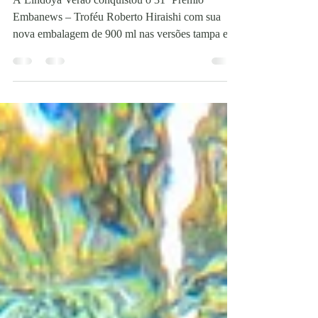
Lindoya Verão conquista o
Prêmio Embanews
A Lindoya Verão conquistou o 31º Prêmio
Embanews – Troféu Roberto Hiraishi com sua
nova embalagem de 900 ml nas versões tampa e
bico...