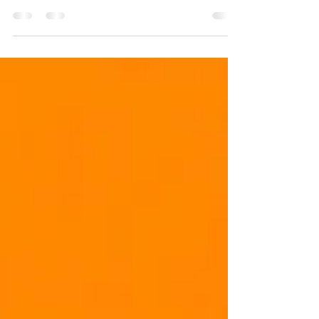
dos Lagos com uma programação inesquecível. O
evento acontece nos dias 16,17 e 18 de Janeiro
trazendo os principais artistas do cenário musical
brasileiro em uma grande celebração à estação
mais esperada do ano. A programação reúne
gigantes do sertanejo, forró e pagode, garantindo
três noites de grandes sucessos. A abertura, no dia
16, será comandada pelo "Embaixador" Gusttavo
Lima, seguido pela energia incomparável de
Wesley Sa