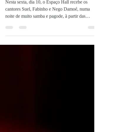
Espaço Hall
Nesta sexta, dia 10, o Espaço Hall recebe os
cantores Suel, Fabinho e Nego Damoé, numa
noite de muito samba e pagode, à partir das
21:30h. Serão três shows completos. Suel Com
repertórios marcados por hits que conquistaram o
Brasil, os artistas trazem toda a essência do pagode
atual, misturando emoção, alegria e aquele clima
envolvente que só uma boa roda de samba pode
proporcionar. Será a oportunidade perfeita para
cantar junto, curtir com os amigos e viver mome