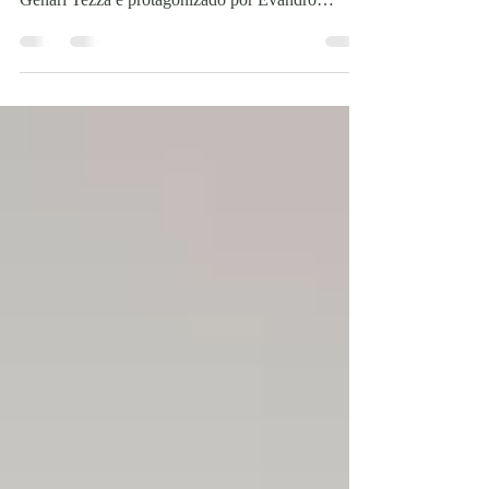
SOZINHO COM ROMEU E JULIETA, da
Trupe Ave Lola , com direção de Ana Rosa
Genari Tezza e protagonizado por Evandro
Santiago , chega ao Rio de Janeiro, depois de sua
estreia em 2025 na Virada Amazônica, na
comunidade ribeirinha Tumbira, seguida por
temporadas de sucesso em Curitiba e São Paulo. A
estreia acontece no dia 29 de Janeiro às 20h30.
Através da história de um ator solitário dentro de
um teatro fechado, a peça fala sobre o amor ao
teatro, à liberdade e à permanência