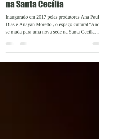
ºAndar inaugura nova sede
na Santa Cecília
Inaugurado em 2017 pelas produtoras Ana Paula
Dias e Anayan Moretto , o espaço cultural ºAndar
se muda para uma nova sede na Santa Cecília
(localizado na Rua Dr. Gabriel dos Santos, 88). E,
para celebrar essa nova fase, a casa recebe uma
intensa programação teatral até o final de junho de
2026. Com a proposta de acolher artistas e
profissionais de diversas áreas e de promover a
criação, a formação e a difusão artísticas, o novo
espaço conta com uma sala de espetáculos em
form