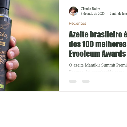
Cláudia Rolim
3 de mai. de 2025
2 min de leit
Recentes
Azeite brasileiro é
dos 100 melhores
Evooleum Awards
O azeite Mantikir Summit Premi
Essenza, foi reconhecido como 
do mundo no Guide Top...