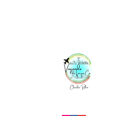
Vi
No
Acesse nossas redes: