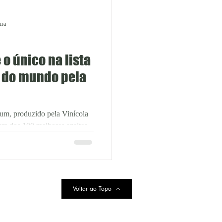
ura
 o único na lista
 do mundo pela
um, produzido pela Vinícola
um dos 100 melhores azeites
Voltar ao Topo