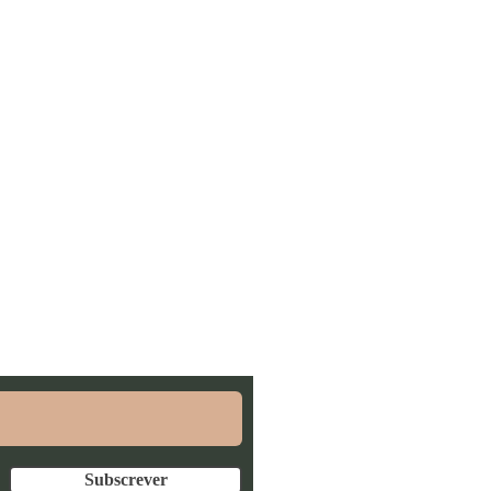
ra poderes conhecer as
Subscrever