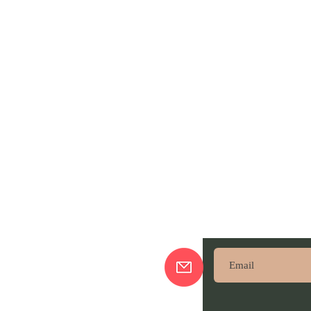
ajando De Lá Pra Cá
Subscreve aqui pa
nossas novidades!
sso Blog