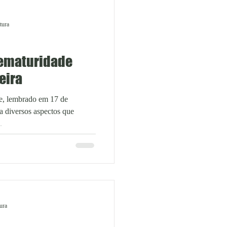
tura
rematuridade
eira
e, lembrado em 17 de
 diversos aspectos que
.
tura