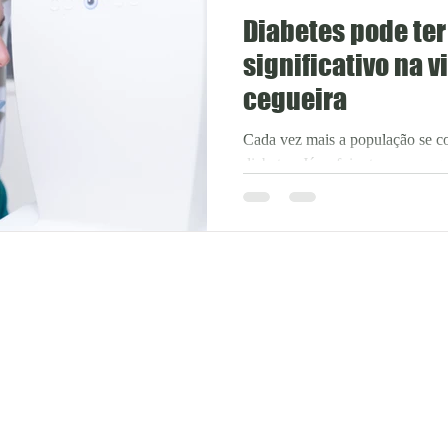
Diabetes pode te
significativo na v
cegueira
Cada vez mais a população se co
diabetes. Já se foi o tempo em q
uma doença que não...