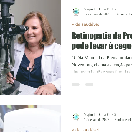
Viajando De Lá Pra Cá
17 de nov. de 2023
3 min de lei
Vida saudável
Retinopatia da P
pode levar à cegu
O Dia Mundial da Prematuridad
Novembro, chama a atenção para
abrangem bebês e suas famílias..
Viajando De Lá Pra Cá
12 de set. de 2023
3 min de lei
Vida saudável