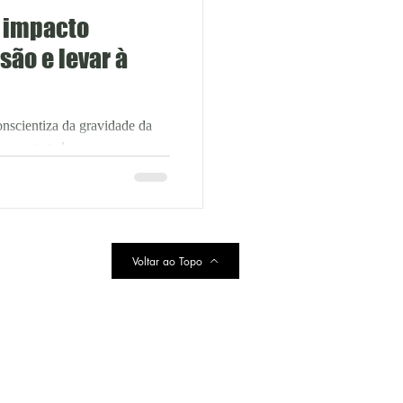
r impacto
isão e levar à
nscientiza da gravidade da
ue era tratada apenas como
Voltar ao Topo