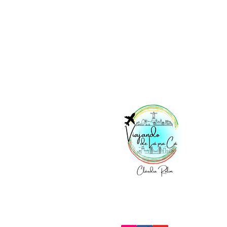
Vi
No
Acesse nossas redes: