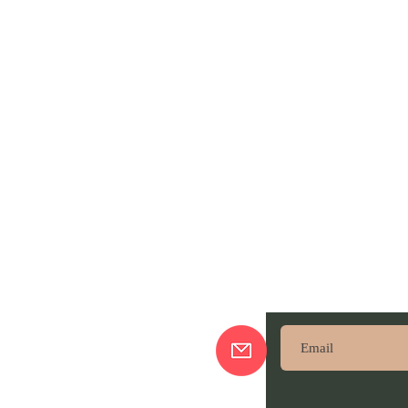
ajando De Lá Pra Cá
Subscreve aqui pa
nossas novidades!
sso Blog