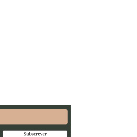
ra poderes conhecer as
Subscrever