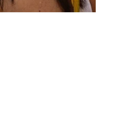
Cláudia Rolim
17 de abr. de 2024
2 min de leitura
CAIXA Cultural SP destaca
elementos da cultura
indígena em evento
gratuito