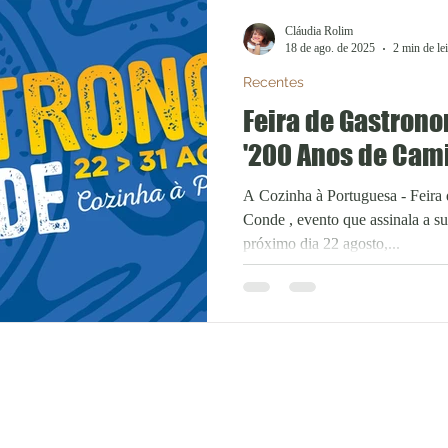
Cláudia Rolim
18 de ago. de 2025
2 min de lei
Recentes
Feira de Gastrono
'200 Anos de Cami
A Cozinha à Portuguesa - Feira
Conde , evento que assinala a su
próximo dia 22 agosto,...