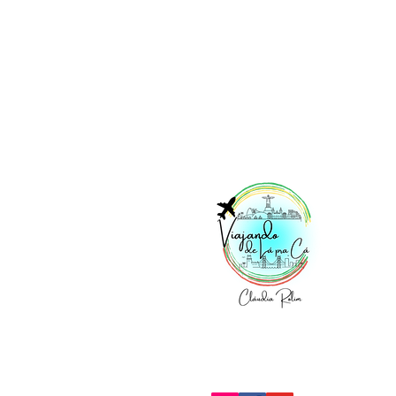
Vi
No
Acesse nossas redes: