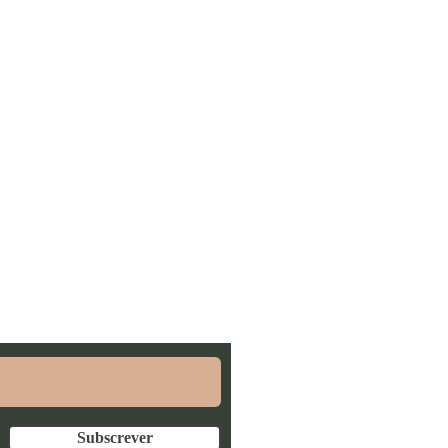
ra poderes conhecer as
Subscrever