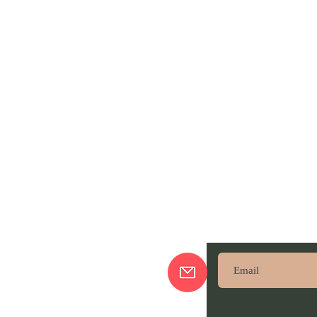
ajando De Lá Pra Cá
Subscreve aqui pa
nossas novidades!
sso Blog