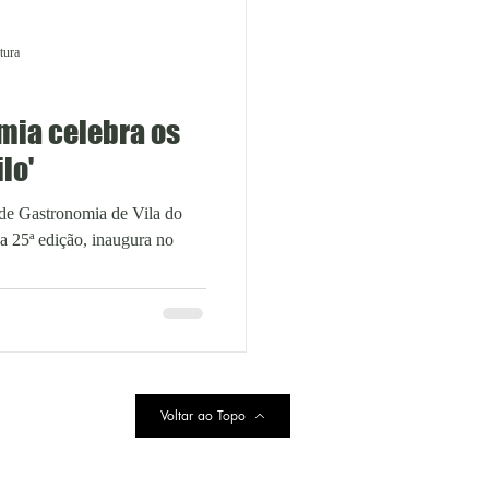
tura
mia celebra os
lo'
 de Gastronomia de Vila do
a 25ª edição, inaugura no
Voltar ao Topo