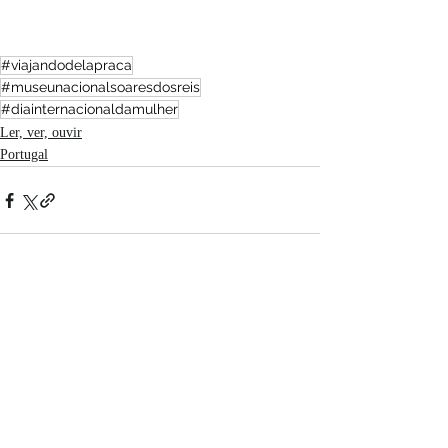
#viajandodelapraca
#museunacionalsoaresdosreis
#diainternacionaldamulher
Ler, ver, ouvir
Portugal
Posts recentes
Ver tudo