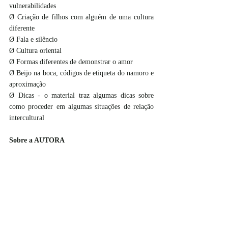
vulnerabilidades
Ø Criação de filhos com alguém de uma cultura 
diferente
Ø Fala e silêncio 
Ø Cultura oriental
Ø Formas diferentes de demonstrar o amor
Ø Beijo na boca, códigos de etiqueta do namoro e 
aproximação
Ø Dicas - o material traz algumas dicas sobre 
como proceder em algumas situações de relação 
intercultural
Sobre a AUTORA
Liliana Tinoco Bäckert tem mestrado em 
Comunicação Intercultural pela Universidade da 
Suíça Italiana. Trabalha como consultora 
intercultural e atua como jornalista freelancer 
para a Swissinfo.ch e Rádio CBN, onde é 
comentarista sobre vida no exterior no quadro 