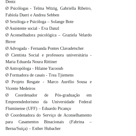
Dentz
Ø Psicólogas - Telma Witzig, Gabriella Ribeiro, 
Fabíola Dueri e Andrea Sebben 
Ø Sexóloga e Psicóloga – Solange Bote
Ø Assistente social - Eva Danzl
Ø Aconselhadora psicológica – Graziela Velardo 
Birrer 
Ø Advogada - Fernanda Pontes Clavadetscher
Ø Cientista Social e professora universitária - 
Maria Eduarda Noura Rittiner
Ø Antropóloga - Hilaine Yacooub
Ø Formadora de casais - Trea Tjiemens
Ø Projeto Resgate - Marco Aurélio Sousa e 
Vicente Medeiros
Ø Coordenador de Pós-graduação em 
Empreendedorismo da Universidade Federal 
Fluminense (UFF) – Eduardo Picanço
Ø Coordenadora do Serviço de Aconselhamento 
para Casamentos Binacionais (Fabrina – 
Berna/Suíça) – Esther Hubacher