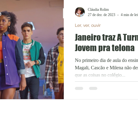
Cláudia Rolim
27 de dez. de 2023
4 min de lei
Ler, ver, ouvir
Janeiro traz A Tu
Jovem pra telona
No primeiro dia de aula do ensi
Magali, Cascão e Milena não d
que as coisas no colégio...