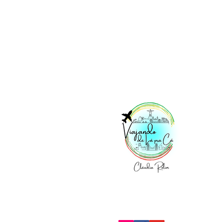
Vi
No
Acesse nossas redes: